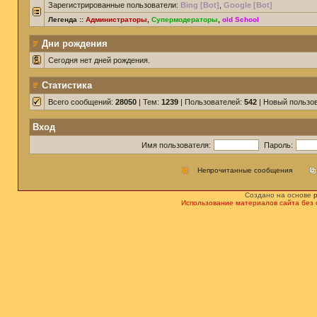
Зарегистрированные пользователи:
Bing [Bot]
,
Google [Bot]
Легенда ::
Администраторы
,
Супермодераторы
,
old School
Дни рождения
Сегодня нет дней рождения.
Статистика
Всего сообщений:
28050
| Тем:
1239
| Пользователей:
542
| Новый пользо
Вход
Имя пользователя:
Пароль:
Непрочитанные сообщения
Создано на основе
Использование материалов сайта без 