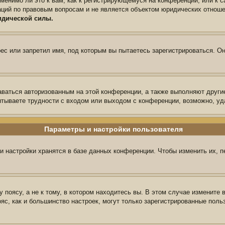
менимо ли это к вам, как к регистрирующемуся на конференции, или к 
аций по правовым вопросам и не является объектом юридических отноше
идической силы.
с или запретил имя, под которым вы пытаетесь зарегистрироваться. Он
аваться авторизованным на этой конференции, а также выполняют други
тываете трудности с входом или выходом с конференции, возможно, уд
Параметры и настройки пользователя
и настройки хранятся в базе данных конференции. Чтобы изменить их, 
поясу, а не к тому, в котором находитесь вы. В этом случае измените в
пояс, как и большинство настроек, могут только зарегистрированные пол