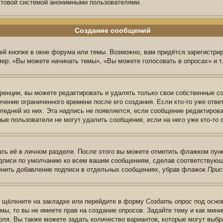
очтовой системой анонимными пользователями.
Создание сообщений
й кнопке в окне форума или темы. Возможно, вам придётся зарегистри
ер: «Вы можете начинать темы», «Вы можете голосовать в опросах» и т.
енции, вы можете редактировать и удалять только свои собственные с
чение ограниченного времени после его создания. Если кто-то уже отве
следней из них. Эта надпись не появляется, если сообщение редактиров
ые пользователи не могут удалить сообщение, если на него уже кто-то 
ть её в личном разделе. После этого вы можете отметить флажком пун
одписи по умолчанию ко всем вашим сообщениям, сделав соответствую
менить добавление подписи в отдельных сообщениях, убрав флажок
Прис
ы щёлкните на закладке или перейдите в форму
Создать опрос
под основ
мы, то вы не имеете прав на создание опросов. Задайте тему и как ми
поля. Вы также можете задать количество вариантов, которые могут выб