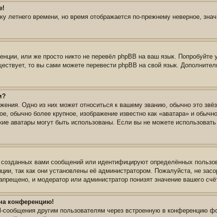
е!
йку летнего времени, но время отображается по-прежнему неверное, зна
нции, или же просто никто не перевёл phpBB на ваш язык. Попробуйте 
уществует, то вы сами можете перевести phpBB на свой язык. Дополнит
м?
жения. Одно из них может относиться к вашему званию, обычно это звёз
ое, обычно более крупное, изображение известно как «аватара» и обычн
 какие аватары могут быть использованы. Если вы не можете использова
 созданных вами сообщений или идентифицируют определённых пользов
ции, так как они установлены её администратором. Пожалуйста, не зас
апрещено, и модератор или администратор понизят значение вашего счё
 на конференцию!
il-сообщения другим пользователям через встроенную в конференцию фо