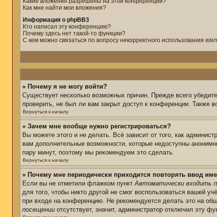
Какие вложения разрешены на этой конференции?
Как мне найти мои вложения?
Информация о phpBB3
Кто написал эту конференцию?
Почему здесь нет такой-то функции?
С кем можно связаться по вопросу некорректного использования и/и
» Почему я не могу войти?
Существует несколько возможных причин. Прежде всего убедите
проверить, не был ли вам закрыт доступ к конференции. Также 
Вернуться к началу
» Зачем мне вообще нужно регистрироваться?
Вы можете этого и не делать. Всё зависит от того, как админис
вам дополнительные возможности, которые недоступны анонимным
пару минут, поэтому мы рекомендуем это сделать.
Вернуться к началу
» Почему мне периодически приходится повторять ввод име
Если вы не отметили флажком пункт
Автоматически входить п
для того, чтобы никто другой не смог воспользоваться вашей уч
при входе на конференцию. Не рекомендуется делать это на общ
посещении
отсутствует, значит, администратор отключил эту фу