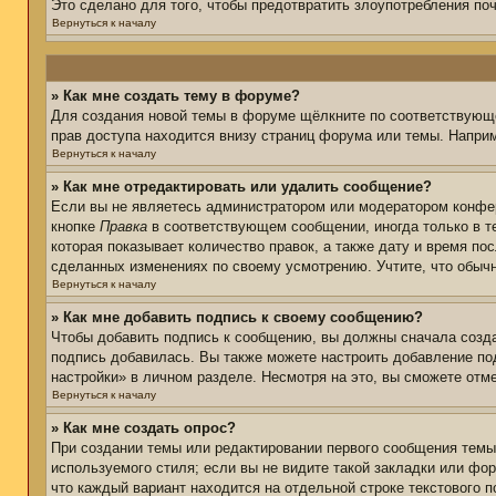
Это сделано для того, чтобы предотвратить злоупотребления п
Вернуться к началу
» Как мне создать тему в форуме?
Для создания новой темы в форуме щёлкните по соответствующе
прав доступа находится внизу страниц форума или темы. Наприм
Вернуться к началу
» Как мне отредактировать или удалить сообщение?
Если вы не являетесь администратором или модератором конфер
кнопке
Правка
в соответствующем сообщении, иногда только в те
которая показывает количество правок, а также дату и время по
сделанных изменениях по своему усмотрению. Учтите, что обычн
Вернуться к началу
» Как мне добавить подпись к своему сообщению?
Чтобы добавить подпись к сообщению, вы должны сначала созда
подпись добавилась. Вы также можете настроить добавление п
настройки» в личном разделе. Несмотря на это, вы сможете от
Вернуться к началу
» Как мне создать опрос?
При создании темы или редактировании первого сообщения тем
используемого стиля; если вы не видите такой закладки или фор
что каждый вариант находится на отдельной строке текстового 