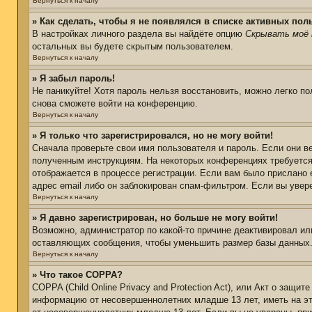
Вернуться к началу
» Как сделать, чтобы я не появлялся в списке активных пол
В настройках личного раздела вы найдёте опцию
Скрывать моё 
остальных вы будете скрытым пользователем.
Вернуться к началу
» Я забыл пароль!
Не паникуйте! Хотя пароль нельзя восстановить, можно легко п
снова сможете войти на конференцию.
Вернуться к началу
» Я только что зарегистрировался, но не могу войти!
Сначала проверьте свои имя пользователя и пароль. Если они в
полученным инструкциям. На некоторых конференциях требуется
отображается в процессе регистрации. Если вам было прислано 
адрес email либо он заблокирован спам-фильтром. Если вы увер
Вернуться к началу
» Я давно зарегистрирован, но больше не могу войти!
Возможно, администратор по какой-то причине деактивировал ил
оставляющих сообщения, чтобы уменьшить размер базы данных. Е
Вернуться к началу
» Что такое COPPA?
COPPA (Child Online Privacy and Protection Act), или Акт о защи
информацию от несовершеннолетних младше 13 лет, иметь на эт