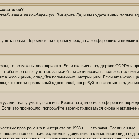
ьзователей?
пребывание на конференции
. Выберите
Да
, и вы будете видны только а
олучить новый. Перейдите на страницу входа на конференцию и щёлкнит
ерны, то возможны два варианта. Если включена поддержка COPPA и при 
, чтобы все новые учётные записи были активированы пользователями 
email-сообщение, следуйте полученным инструкциям. Если email-сообще
ены, что ввели правильный адрес email, попробуйте связаться с админи
и удалил вашу учётную запись. Кроме того, многие конференции перио
сли это произошло, попробуйте зарегистрироваться снова и активнее у
те частных прав ребёнка в интернете от 1998 г. — это закон Соединённых
о письменное согласие родителей. Допустимо наличие иного вида подт