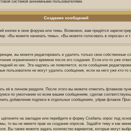
очтовой системой анонимными пользователями.
Создание сообщений
й кнопке в окне форума или темы. Возможно, вам придётся зарегистри
ер: «Вы можете начинать темы», «Вы можете голосовать в опросах» и т.
енции, вы можете редактировать и удалять только свои собственные с
чение ограниченного времени после его создания. Если кто-то уже отве
следней из них. Эта надпись не появляется, если сообщение редактиров
ые пользователи не могут удалить сообщение, если на него уже кто-то 
ть её в личном разделе. После этого вы можете отметить флажком пун
одписи по умолчанию ко всем вашим сообщениям, сделав соответствую
менить добавление подписи в отдельных сообщениях, убрав флажок
Прис
ы щёлкните на закладке или перейдите в форму
Создать опрос
под основ
мы, то вы не имеете прав на создание опросов. Задайте тему и как ми
поля. Вы также можете задать количество вариантов, которые могут выб