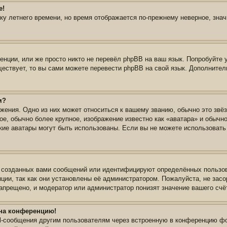
е!
йку летнего времени, но время отображается по-прежнему неверное, зна
нции, или же просто никто не перевёл phpBB на ваш язык. Попробуйте 
уществует, то вы сами можете перевести phpBB на свой язык. Дополнит
м?
жения. Одно из них может относиться к вашему званию, обычно это звёз
ое, обычно более крупное, изображение известно как «аватара» и обычн
 какие аватары могут быть использованы. Если вы не можете использова
 созданных вами сообщений или идентифицируют определённых пользов
ции, так как они установлены её администратором. Пожалуйста, не зас
апрещено, и модератор или администратор понизят значение вашего счё
 на конференцию!
il-сообщения другим пользователям через встроенную в конференцию фо