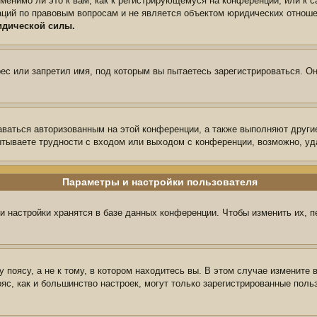
менимо ли это к вам, как к регистрирующемуся на конференции, или к 
аций по правовым вопросам и не является объектом юридических отноше
идической силы.
с или запретил имя, под которым вы пытаетесь зарегистрироваться. Он
аваться авторизованным на этой конференции, а также выполняют други
тываете трудности с входом или выходом с конференции, возможно, уд
Параметры и настройки пользователя
и настройки хранятся в базе данных конференции. Чтобы изменить их, 
поясу, а не к тому, в котором находитесь вы. В этом случае измените в
пояс, как и большинство настроек, могут только зарегистрированные пол