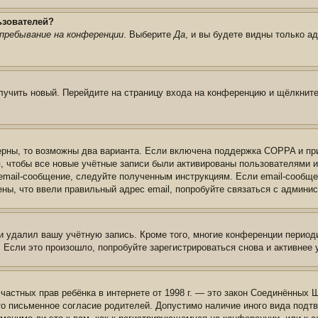
ьзователей?
пребывание на конференции
. Выберите
Да
, и вы будете видны только а
олучить новый. Перейдите на страницу входа на конференцию и щёлкнит
ерны, то возможны два варианта. Если включена поддержка COPPA и при 
, чтобы все новые учётные записи были активированы пользователями 
email-сообщение, следуйте полученным инструкциям. Если email-сообще
ены, что ввели правильный адрес email, попробуйте связаться с админи
и удалил вашу учётную запись. Кроме того, многие конференции перио
сли это произошло, попробуйте зарегистрироваться снова и активнее у
те частных прав ребёнка в интернете от 1998 г. — это закон Соединённых
о письменное согласие родителей. Допустимо наличие иного вида подт