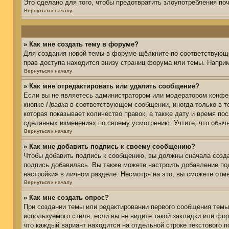
Это сделано для того, чтобы предотвратить злоупотребления п
Вернуться к началу
» Как мне создать тему в форуме?
Для создания новой темы в форуме щёлкните по соответствующе
прав доступа находится внизу страниц форума или темы. Наприм
Вернуться к началу
» Как мне отредактировать или удалить сообщение?
Если вы не являетесь администратором или модератором конфер
кнопке
Правка
в соответствующем сообщении, иногда только в те
которая показывает количество правок, а также дату и время по
сделанных изменениях по своему усмотрению. Учтите, что обычн
Вернуться к началу
» Как мне добавить подпись к своему сообщению?
Чтобы добавить подпись к сообщению, вы должны сначала созда
подпись добавилась. Вы также можете настроить добавление п
настройки» в личном разделе. Несмотря на это, вы сможете от
Вернуться к началу
» Как мне создать опрос?
При создании темы или редактировании первого сообщения тем
используемого стиля; если вы не видите такой закладки или фор
что каждый вариант находится на отдельной строке текстового 