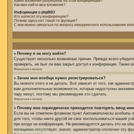
Какие вложения разрешены на этой конференции?
Как мне найти мои вложения?
Информация о phpBB3
Кто написал эту конференцию?
Почему здесь нет такой-то функции?
С кем можно связаться по вопросу некорректного использования и/и
» Почему я не могу войти?
Существует несколько возможных причин. Прежде всего убедите
проверить, не был ли вам закрыт доступ к конференции. Также 
Вернуться к началу
» Зачем мне вообще нужно регистрироваться?
Вы можете этого и не делать. Всё зависит от того, как админис
вам дополнительные возможности, которые недоступны анонимным
пару минут, поэтому мы рекомендуем это сделать.
Вернуться к началу
» Почему мне периодически приходится повторять ввод име
Если вы не отметили флажком пункт
Автоматически входить п
для того, чтобы никто другой не смог воспользоваться вашей уч
при входе на конференцию. Не рекомендуется делать это на общ
посещении
отсутствует, значит, администратор отключил эту фу