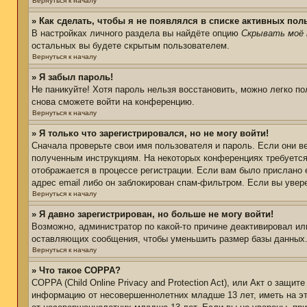
Вернуться к началу
» Как сделать, чтобы я не появлялся в списке активных пол
В настройках личного раздела вы найдёте опцию
Скрывать моё 
остальных вы будете скрытым пользователем.
Вернуться к началу
» Я забыл пароль!
Не паникуйте! Хотя пароль нельзя восстановить, можно легко п
снова сможете войти на конференцию.
Вернуться к началу
» Я только что зарегистрировался, но не могу войти!
Сначала проверьте свои имя пользователя и пароль. Если они в
полученным инструкциям. На некоторых конференциях требуется
отображается в процессе регистрации. Если вам было прислано 
адрес email либо он заблокирован спам-фильтром. Если вы увер
Вернуться к началу
» Я давно зарегистрирован, но больше не могу войти!
Возможно, администратор по какой-то причине деактивировал ил
оставляющих сообщения, чтобы уменьшить размер базы данных. Е
Вернуться к началу
» Что такое COPPA?
COPPA (Child Online Privacy and Protection Act), или Акт о защи
информацию от несовершеннолетних младше 13 лет, иметь на эт