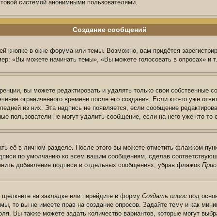
очтовой системой анонимными пользователями.
Создание сообщений
й кнопке в окне форума или темы. Возможно, вам придётся зарегистри
ер: «Вы можете начинать темы», «Вы можете голосовать в опросах» и т.
енции, вы можете редактировать и удалять только свои собственные с
чение ограниченного времени после его создания. Если кто-то уже отве
следней из них. Эта надпись не появляется, если сообщение редактиров
ые пользователи не могут удалить сообщение, если на него уже кто-то 
ть её в личном разделе. После этого вы можете отметить флажком пун
одписи по умолчанию ко всем вашим сообщениям, сделав соответствую
менить добавление подписи в отдельных сообщениях, убрав флажок
Прис
ы щёлкните на закладке или перейдите в форму
Создать опрос
под основ
мы, то вы не имеете прав на создание опросов. Задайте тему и как ми
поля. Вы также можете задать количество вариантов, которые могут выб