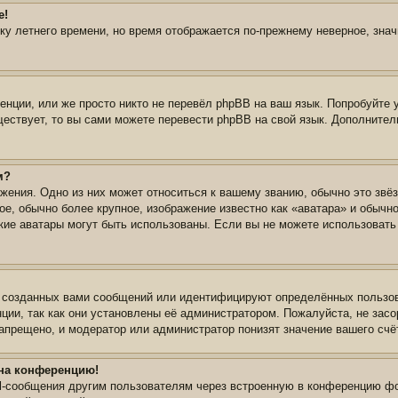
е!
йку летнего времени, но время отображается по-прежнему неверное, зна
нции, или же просто никто не перевёл phpBB на ваш язык. Попробуйте 
уществует, то вы сами можете перевести phpBB на свой язык. Дополнит
м?
жения. Одно из них может относиться к вашему званию, обычно это звёз
ое, обычно более крупное, изображение известно как «аватара» и обычн
 какие аватары могут быть использованы. Если вы не можете использова
 созданных вами сообщений или идентифицируют определённых пользов
ции, так как они установлены её администратором. Пожалуйста, не зас
апрещено, и модератор или администратор понизят значение вашего счё
 на конференцию!
il-сообщения другим пользователям через встроенную в конференцию фо