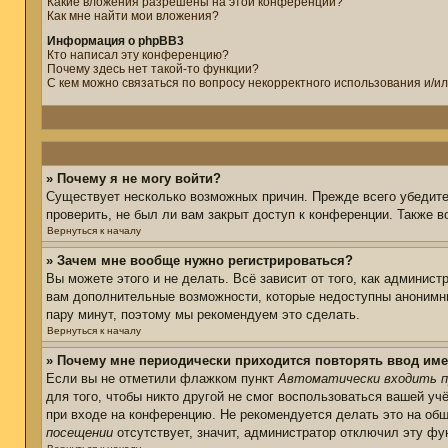
Какие вложения разрешены на этой конференции?
Как мне найти мои вложения?
Информация о phpBB3
Кто написал эту конференцию?
Почему здесь нет такой-то функции?
С кем можно связаться по вопросу некорректного использования и/и
» Почему я не могу войти?
Существует несколько возможных причин. Прежде всего убедите
проверить, не был ли вам закрыт доступ к конференции. Также 
Вернуться к началу
» Зачем мне вообще нужно регистрироваться?
Вы можете этого и не делать. Всё зависит от того, как админис
вам дополнительные возможности, которые недоступны анонимным
пару минут, поэтому мы рекомендуем это сделать.
Вернуться к началу
» Почему мне периодически приходится повторять ввод име
Если вы не отметили флажком пункт
Автоматически входить п
для того, чтобы никто другой не смог воспользоваться вашей уч
при входе на конференцию. Не рекомендуется делать это на общ
посещении
отсутствует, значит, администратор отключил эту фу