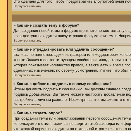
Это сделано для того, чтобы предотвратить злоупотребления п
Вернуться к началу
» Как мне создать тему в форуме?
Для создания новой темы в форуме щёлкните по соответствующе
прав доступа находится внизу страниц форума или темы. Наприм
Вернуться к началу
» Как мне отредактировать или удалить сообщение?
Если вы не являетесь администратором или модератором конфер
кнопке
Правка
в соответствующем сообщении, иногда только в те
которая показывает количество правок, а также дату и время по
сделанных изменениях по своему усмотрению. Учтите, что обычн
Вернуться к началу
» Как мне добавить подпись к своему сообщению?
Чтобы добавить подпись к сообщению, вы должны сначала созда
подпись добавилась. Вы также можете настроить добавление п
настройки» в личном разделе. Несмотря на это, вы сможете от
Вернуться к началу
» Как мне создать опрос?
При создании темы или редактировании первого сообщения тем
используемого стиля; если вы не видите такой закладки или фор
что каждый вариант находится на отдельной строке текстового 