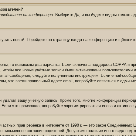
ьзователей?
пребывание на конференции
. Выберите
Да
, и вы будете видны только а
олучить новый. Перейдите на страницу входа на конференцию и щёлкнит
ерны, то возможны два варианта. Если включена поддержка COPPA и при 
, чтобы все новые учётные записи были активированы пользователями 
email-сообщение, следуйте полученным инструкциям. Если email-сообще
ены, что ввели правильный адрес email, попробуйте связаться с админи
и удалил вашу учётную запись. Кроме того, многие конференции перио
сли это произошло, попробуйте зарегистрироваться снова и активнее у
те частных прав ребёнка в интернете от 1998 г. — это закон Соединённых
о письменное согласие родителей. Допустимо наличие иного вида подт