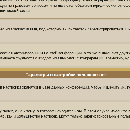
менимо ли это к вам, как к регистрирующемуся на конференции, или к 
аций по правовым вопросам и не является объектом юридических отноше
идической силы.
с или запретил имя, под которым вы пытаетесь зарегистрироваться. Он
аваться авторизованным на этой конференции, а также выполняют други
тываете трудности с входом или выходом с конференции, возможно, уд
Параметры и настройки пользователя
и настройки хранятся в базе данных конференции. Чтобы изменить их, 
поясу, а не к тому, в котором находитесь вы. В этом случае измените в
пояс, как и большинство настроек, могут только зарегистрированные пол