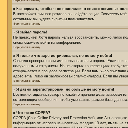
Вернуться к началу
» Как сделать, чтобы я не появлялся в списке активных пол
В настройках личного раздела вы найдёте опцию
Скрывать моё 
остальных вы будете скрытым пользователем.
Вернуться к началу
» Я забыл пароль!
Не паникуйте! Хотя пароль нельзя восстановить, можно легко п
снова сможете войти на конференцию.
Вернуться к началу
» Я только что зарегистрировался, но не могу войти!
Сначала проверьте свои имя пользователя и пароль. Если они в
полученным инструкциям. На некоторых конференциях требуется
отображается в процессе регистрации. Если вам было прислано 
адрес email либо он заблокирован спам-фильтром. Если вы увер
Вернуться к началу
» Я давно зарегистрирован, но больше не могу войти!
Возможно, администратор по какой-то причине деактивировал ил
оставляющих сообщения, чтобы уменьшить размер базы данных. Е
Вернуться к началу
» Что такое COPPA?
COPPA (Child Online Privacy and Protection Act), или Акт о защи
информацию от несовершеннолетних младше 13 лет, иметь на эт