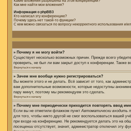
Какие вложения разрешены на этой конференции?
Как мне найти мои вложения?
Информация о phpBB3
Кто написал эту конференцию?
Почему здесь нет такой-то функции?
С кем можно связаться по вопросу некорректного использования и/и
» Почему я не могу войти?
Существует несколько возможных причин. Прежде всего убедите
проверить, не был ли вам закрыт доступ к конференции. Также 
Вернуться к началу
» Зачем мне вообще нужно регистрироваться?
Вы можете этого и не делать. Всё зависит от того, как админис
вам дополнительные возможности, которые недоступны анонимным
пару минут, поэтому мы рекомендуем это сделать.
Вернуться к началу
» Почему мне периодически приходится повторять ввод име
Если вы не отметили флажком пункт
Автоматически входить п
для того, чтобы никто другой не смог воспользоваться вашей уч
при входе на конференцию. Не рекомендуется делать это на общ
посещении
отсутствует, значит, администратор отключил эту фу