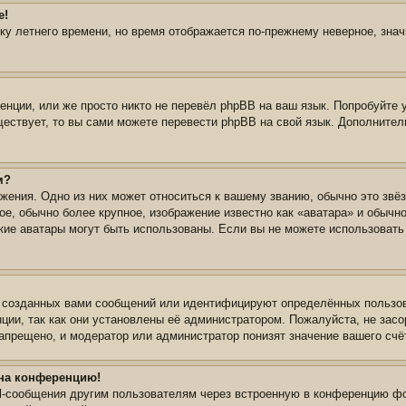
е!
йку летнего времени, но время отображается по-прежнему неверное, зна
нции, или же просто никто не перевёл phpBB на ваш язык. Попробуйте 
уществует, то вы сами можете перевести phpBB на свой язык. Дополнит
м?
жения. Одно из них может относиться к вашему званию, обычно это звёз
ое, обычно более крупное, изображение известно как «аватара» и обычн
 какие аватары могут быть использованы. Если вы не можете использова
 созданных вами сообщений или идентифицируют определённых пользов
ции, так как они установлены её администратором. Пожалуйста, не зас
апрещено, и модератор или администратор понизят значение вашего счё
 на конференцию!
il-сообщения другим пользователям через встроенную в конференцию фо