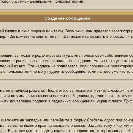
очтовой системой анонимными пользователями.
Создание сообщений
й кнопке в окне форума или темы. Возможно, вам придётся зарегистри
ер: «Вы можете начинать темы», «Вы можете голосовать в опросах» и т.
енции, вы можете редактировать и удалять только свои собственные с
чение ограниченного времени после его создания. Если кто-то уже отве
следней из них. Эта надпись не появляется, если сообщение редактиров
ые пользователи не могут удалить сообщение, если на него уже кто-то 
ть её в личном разделе. После этого вы можете отметить флажком пун
одписи по умолчанию ко всем вашим сообщениям, сделав соответствую
менить добавление подписи в отдельных сообщениях, убрав флажок
Прис
ы щёлкните на закладке или перейдите в форму
Создать опрос
под основ
мы, то вы не имеете прав на создание опросов. Задайте тему и как ми
поля. Вы также можете задать количество вариантов, которые могут выб