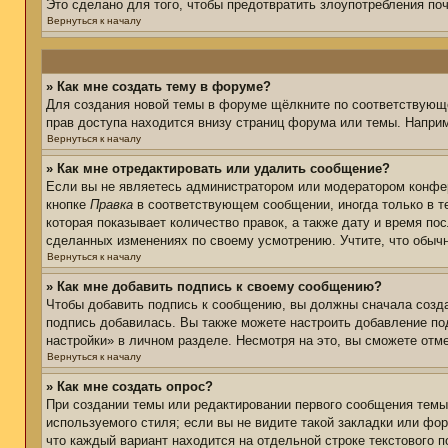
Это сделано для того, чтобы предотвратить злоупотребления п
Вернуться к началу
» Как мне создать тему в форуме?
Для создания новой темы в форуме щёлкните по соответствующе
прав доступа находится внизу страниц форума или темы. Наприм
Вернуться к началу
» Как мне отредактировать или удалить сообщение?
Если вы не являетесь администратором или модератором конфер
кнопке
Правка
в соответствующем сообщении, иногда только в те
которая показывает количество правок, а также дату и время по
сделанных изменениях по своему усмотрению. Учтите, что обычн
Вернуться к началу
» Как мне добавить подпись к своему сообщению?
Чтобы добавить подпись к сообщению, вы должны сначала созда
подпись добавилась. Вы также можете настроить добавление п
настройки» в личном разделе. Несмотря на это, вы сможете от
Вернуться к началу
» Как мне создать опрос?
При создании темы или редактировании первого сообщения тем
используемого стиля; если вы не видите такой закладки или фор
что каждый вариант находится на отдельной строке текстового 