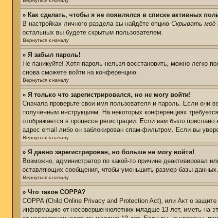
Вернуться к началу
» Как сделать, чтобы я не появлялся в списке активных пол
В настройках личного раздела вы найдёте опцию
Скрывать моё 
остальных вы будете скрытым пользователем.
Вернуться к началу
» Я забыл пароль!
Не паникуйте! Хотя пароль нельзя восстановить, можно легко п
снова сможете войти на конференцию.
Вернуться к началу
» Я только что зарегистрировался, но не могу войти!
Сначала проверьте свои имя пользователя и пароль. Если они в
полученным инструкциям. На некоторых конференциях требуется
отображается в процессе регистрации. Если вам было прислано 
адрес email либо он заблокирован спам-фильтром. Если вы увер
Вернуться к началу
» Я давно зарегистрирован, но больше не могу войти!
Возможно, администратор по какой-то причине деактивировал ил
оставляющих сообщения, чтобы уменьшить размер базы данных. Е
Вернуться к началу
» Что такое COPPA?
COPPA (Child Online Privacy and Protection Act), или Акт о защи
информацию от несовершеннолетних младше 13 лет, иметь на эт