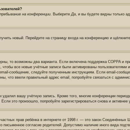
ьзователей?
пребывание на конференции
. Выберите
Да
, и вы будете видны только а
олучить новый. Перейдите на страницу входа на конференцию и щёлкнит
ерны, то возможны два варианта. Если включена поддержка COPPA и при 
, чтобы все новые учётные записи были активированы пользователями 
email-сообщение, следуйте полученным инструкциям. Если email-сообще
ены, что ввели правильный адрес email, попробуйте связаться с админи
и удалил вашу учётную запись. Кроме того, многие конференции перио
сли это произошло, попробуйте зарегистрироваться снова и активнее у
те частных прав ребёнка в интернете от 1998 г. — это закон Соединённых
о письменное согласие родителей. Допустимо наличие иного вида подт