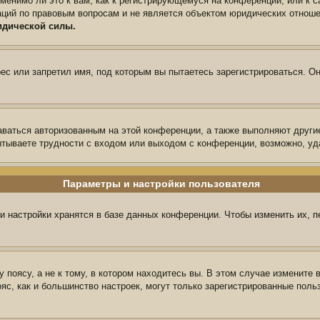
менимо ли это к вам, как к регистрирующемуся на конференции, или к 
аций по правовым вопросам и не является объектом юридических отноше
идической силы.
с или запретил имя, под которым вы пытаетесь зарегистрироваться. Он
аваться авторизованным на этой конференции, а также выполняют други
тываете трудности с входом или выходом с конференции, возможно, уд
Параметры и настройки пользователя
и настройки хранятся в базе данных конференции. Чтобы изменить их, 
поясу, а не к тому, в котором находитесь вы. В этом случае измените в
пояс, как и большинство настроек, могут только зарегистрированные пол