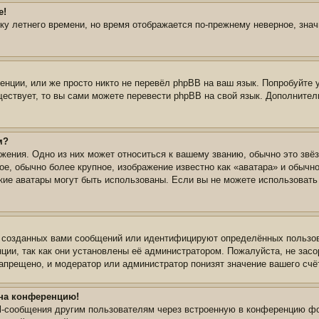
е!
йку летнего времени, но время отображается по-прежнему неверное, зна
нции, или же просто никто не перевёл phpBB на ваш язык. Попробуйте 
уществует, то вы сами можете перевести phpBB на свой язык. Дополнит
м?
жения. Одно из них может относиться к вашему званию, обычно это звёз
ое, обычно более крупное, изображение известно как «аватара» и обычн
 какие аватары могут быть использованы. Если вы не можете использова
 созданных вами сообщений или идентифицируют определённых пользов
ции, так как они установлены её администратором. Пожалуйста, не зас
апрещено, и модератор или администратор понизят значение вашего счё
 на конференцию!
il-сообщения другим пользователям через встроенную в конференцию фо