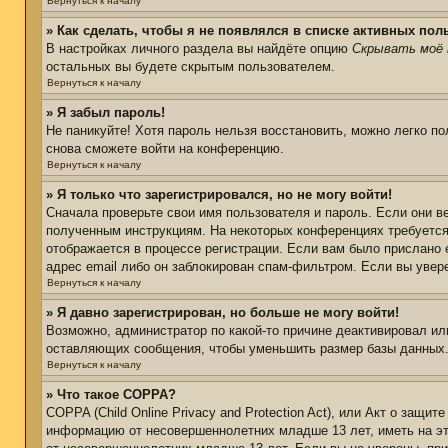
Вернуться к началу
» Как сделать, чтобы я не появлялся в списке активных пол
В настройках личного раздела вы найдёте опцию
Скрывать моё 
остальных вы будете скрытым пользователем.
Вернуться к началу
» Я забыл пароль!
Не паникуйте! Хотя пароль нельзя восстановить, можно легко п
снова сможете войти на конференцию.
Вернуться к началу
» Я только что зарегистрировался, но не могу войти!
Сначала проверьте свои имя пользователя и пароль. Если они в
полученным инструкциям. На некоторых конференциях требуется
отображается в процессе регистрации. Если вам было прислано 
адрес email либо он заблокирован спам-фильтром. Если вы увер
Вернуться к началу
» Я давно зарегистрирован, но больше не могу войти!
Возможно, администратор по какой-то причине деактивировал ил
оставляющих сообщения, чтобы уменьшить размер базы данных. Е
Вернуться к началу
» Что такое COPPA?
COPPA (Child Online Privacy and Protection Act), или Акт о защи
информацию от несовершеннолетних младше 13 лет, иметь на эт