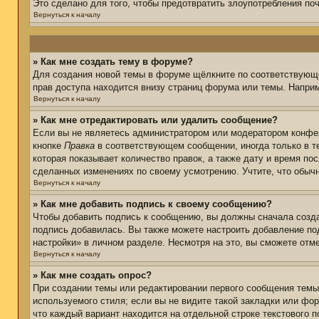
Это сделано для того, чтобы предотвратить злоупотребления п
Вернуться к началу
» Как мне создать тему в форуме?
Для создания новой темы в форуме щёлкните по соответствующе
прав доступа находится внизу страниц форума или темы. Наприм
Вернуться к началу
» Как мне отредактировать или удалить сообщение?
Если вы не являетесь администратором или модератором конфер
кнопке
Правка
в соответствующем сообщении, иногда только в те
которая показывает количество правок, а также дату и время по
сделанных изменениях по своему усмотрению. Учтите, что обычн
Вернуться к началу
» Как мне добавить подпись к своему сообщению?
Чтобы добавить подпись к сообщению, вы должны сначала созда
подпись добавилась. Вы также можете настроить добавление п
настройки» в личном разделе. Несмотря на это, вы сможете от
Вернуться к началу
» Как мне создать опрос?
При создании темы или редактировании первого сообщения тем
используемого стиля; если вы не видите такой закладки или фор
что каждый вариант находится на отдельной строке текстового 