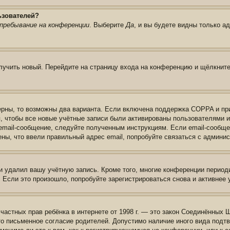
ьзователей?
пребывание на конференции
. Выберите
Да
, и вы будете видны только а
олучить новый. Перейдите на страницу входа на конференцию и щёлкнит
ерны, то возможны два варианта. Если включена поддержка COPPA и при 
, чтобы все новые учётные записи были активированы пользователями 
email-сообщение, следуйте полученным инструкциям. Если email-сообще
ены, что ввели правильный адрес email, попробуйте связаться с админи
и удалил вашу учётную запись. Кроме того, многие конференции перио
сли это произошло, попробуйте зарегистрироваться снова и активнее у
те частных прав ребёнка в интернете от 1998 г. — это закон Соединённых
о письменное согласие родителей. Допустимо наличие иного вида подт