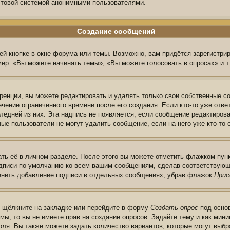
очтовой системой анонимными пользователями.
Создание сообщений
й кнопке в окне форума или темы. Возможно, вам придётся зарегистри
ер: «Вы можете начинать темы», «Вы можете голосовать в опросах» и т.
енции, вы можете редактировать и удалять только свои собственные с
чение ограниченного времени после его создания. Если кто-то уже отве
следней из них. Эта надпись не появляется, если сообщение редактиров
ые пользователи не могут удалить сообщение, если на него уже кто-то 
ть её в личном разделе. После этого вы можете отметить флажком пун
одписи по умолчанию ко всем вашим сообщениям, сделав соответствую
менить добавление подписи в отдельных сообщениях, убрав флажок
Прис
ы щёлкните на закладке или перейдите в форму
Создать опрос
под основ
мы, то вы не имеете прав на создание опросов. Задайте тему и как ми
поля. Вы также можете задать количество вариантов, которые могут выб