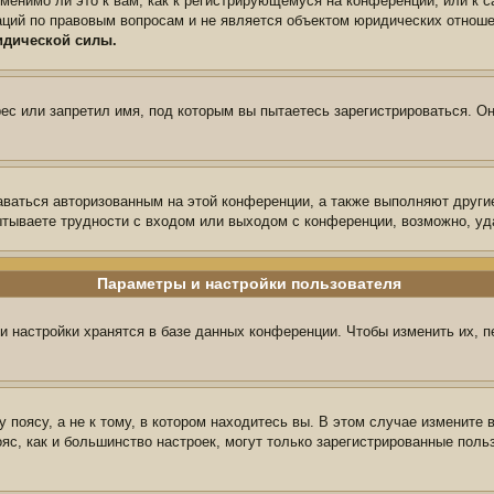
менимо ли это к вам, как к регистрирующемуся на конференции, или к 
аций по правовым вопросам и не является объектом юридических отноше
идической силы.
с или запретил имя, под которым вы пытаетесь зарегистрироваться. Он
аваться авторизованным на этой конференции, а также выполняют други
тываете трудности с входом или выходом с конференции, возможно, уд
Параметры и настройки пользователя
и настройки хранятся в базе данных конференции. Чтобы изменить их, 
поясу, а не к тому, в котором находитесь вы. В этом случае измените в
пояс, как и большинство настроек, могут только зарегистрированные пол