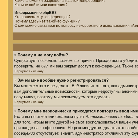
Какие вложения разрешены на этой конференции?
Как мне найти мои вложения?
Информация о phpBB3
Кто написал эту конференцию?
Почему здесь нет такой-то функции?
С кем можно связаться по вопросу некорректного использования и/и
» Почему я не могу войти?
Существует несколько возможных причин. Прежде всего убедите
проверить, не был ли вам закрыт доступ к конференции. Также 
Вернуться к началу
» Зачем мне вообще нужно регистрироваться?
Вы можете этого и не делать. Всё зависит от того, как админис
вам дополнительные возможности, которые недоступны анонимным
пару минут, поэтому мы рекомендуем это сделать.
Вернуться к началу
» Почему мне периодически приходится повторять ввод име
Если вы не отметили флажком пункт
Автоматически входить п
для того, чтобы никто другой не смог воспользоваться вашей уч
при входе на конференцию. Не рекомендуется делать это на общ
посещении
отсутствует, значит, администратор отключил эту фу