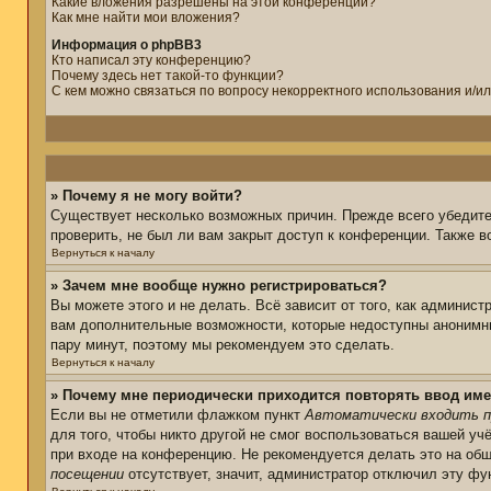
Какие вложения разрешены на этой конференции?
Как мне найти мои вложения?
Информация о phpBB3
Кто написал эту конференцию?
Почему здесь нет такой-то функции?
С кем можно связаться по вопросу некорректного использования и/и
» Почему я не могу войти?
Существует несколько возможных причин. Прежде всего убедите
проверить, не был ли вам закрыт доступ к конференции. Также 
Вернуться к началу
» Зачем мне вообще нужно регистрироваться?
Вы можете этого и не делать. Всё зависит от того, как админис
вам дополнительные возможности, которые недоступны анонимным
пару минут, поэтому мы рекомендуем это сделать.
Вернуться к началу
» Почему мне периодически приходится повторять ввод име
Если вы не отметили флажком пункт
Автоматически входить п
для того, чтобы никто другой не смог воспользоваться вашей уч
при входе на конференцию. Не рекомендуется делать это на общ
посещении
отсутствует, значит, администратор отключил эту фу