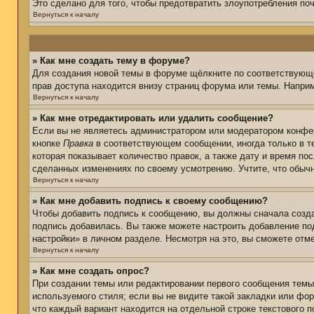
Это сделано для того, чтобы предотвратить злоупотребления п
Вернуться к началу
» Как мне создать тему в форуме?
Для создания новой темы в форуме щёлкните по соответствующе
прав доступа находится внизу страниц форума или темы. Наприм
Вернуться к началу
» Как мне отредактировать или удалить сообщение?
Если вы не являетесь администратором или модератором конфер
кнопке
Правка
в соответствующем сообщении, иногда только в те
которая показывает количество правок, а также дату и время по
сделанных изменениях по своему усмотрению. Учтите, что обычн
Вернуться к началу
» Как мне добавить подпись к своему сообщению?
Чтобы добавить подпись к сообщению, вы должны сначала созда
подпись добавилась. Вы также можете настроить добавление п
настройки» в личном разделе. Несмотря на это, вы сможете от
Вернуться к началу
» Как мне создать опрос?
При создании темы или редактировании первого сообщения тем
используемого стиля; если вы не видите такой закладки или фор
что каждый вариант находится на отдельной строке текстового 