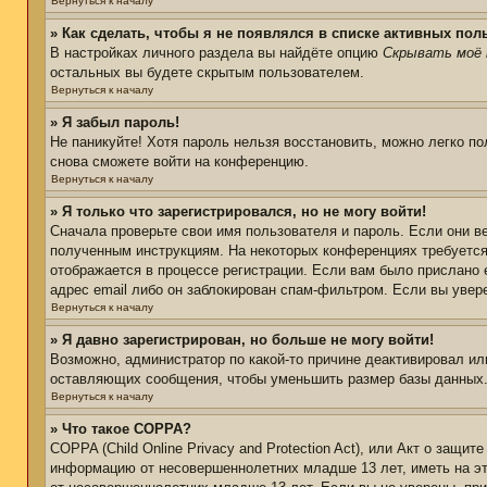
Вернуться к началу
» Как сделать, чтобы я не появлялся в списке активных пол
В настройках личного раздела вы найдёте опцию
Скрывать моё 
остальных вы будете скрытым пользователем.
Вернуться к началу
» Я забыл пароль!
Не паникуйте! Хотя пароль нельзя восстановить, можно легко п
снова сможете войти на конференцию.
Вернуться к началу
» Я только что зарегистрировался, но не могу войти!
Сначала проверьте свои имя пользователя и пароль. Если они в
полученным инструкциям. На некоторых конференциях требуется
отображается в процессе регистрации. Если вам было прислано 
адрес email либо он заблокирован спам-фильтром. Если вы увер
Вернуться к началу
» Я давно зарегистрирован, но больше не могу войти!
Возможно, администратор по какой-то причине деактивировал ил
оставляющих сообщения, чтобы уменьшить размер базы данных. Е
Вернуться к началу
» Что такое COPPA?
COPPA (Child Online Privacy and Protection Act), или Акт о защи
информацию от несовершеннолетних младше 13 лет, иметь на эт