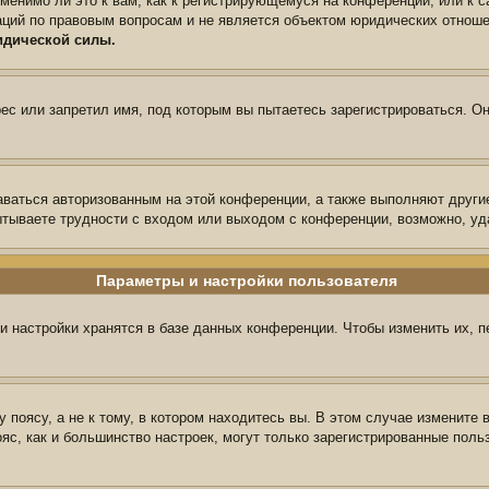
менимо ли это к вам, как к регистрирующемуся на конференции, или к 
аций по правовым вопросам и не является объектом юридических отноше
идической силы.
с или запретил имя, под которым вы пытаетесь зарегистрироваться. Он
аваться авторизованным на этой конференции, а также выполняют други
тываете трудности с входом или выходом с конференции, возможно, уд
Параметры и настройки пользователя
и настройки хранятся в базе данных конференции. Чтобы изменить их, 
поясу, а не к тому, в котором находитесь вы. В этом случае измените в
пояс, как и большинство настроек, могут только зарегистрированные пол