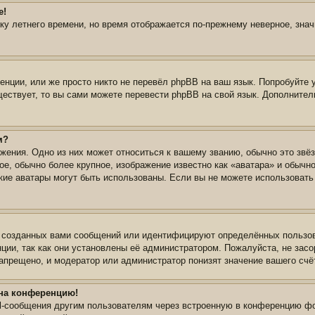
е!
йку летнего времени, но время отображается по-прежнему неверное, зна
нции, или же просто никто не перевёл phpBB на ваш язык. Попробуйте 
уществует, то вы сами можете перевести phpBB на свой язык. Дополнит
м?
жения. Одно из них может относиться к вашему званию, обычно это звёз
ое, обычно более крупное, изображение известно как «аватара» и обычн
 какие аватары могут быть использованы. Если вы не можете использова
 созданных вами сообщений или идентифицируют определённых пользов
ции, так как они установлены её администратором. Пожалуйста, не зас
апрещено, и модератор или администратор понизят значение вашего счё
 на конференцию!
il-сообщения другим пользователям через встроенную в конференцию фо