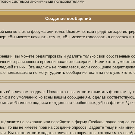
очтовой системой анонимными пользователями.
Создание сообщений
й кнопке в окне форума или темы. Возможно, вам придётся зарегистри
ер: «Вы можете начинать темы», «Вы можете голосовать в опросах» и т.
енции, вы можете редактировать и удалять только свои собственные с
чение ограниченного времени после его создания. Если кто-то уже отве
следней из них. Эта надпись не появляется, если сообщение редактиров
ые пользователи не могут удалить сообщение, если на него уже кто-то 
ть её в личном разделе. После этого вы можете отметить флажком пун
одписи по умолчанию ко всем вашим сообщениям, сделав соответствую
менить добавление подписи в отдельных сообщениях, убрав флажок
Прис
ы щёлкните на закладке или перейдите в форму
Создать опрос
под основ
мы, то вы не имеете прав на создание опросов. Задайте тему и как ми
поля. Вы также можете задать количество вариантов, которые могут выб