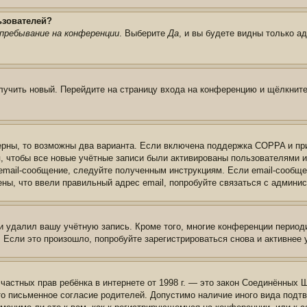
ьзователей?
пребывание на конференции
. Выберите
Да
, и вы будете видны только а
олучить новый. Перейдите на страницу входа на конференцию и щёлкнит
ерны, то возможны два варианта. Если включена поддержка COPPA и при 
, чтобы все новые учётные записи были активированы пользователями 
email-сообщение, следуйте полученным инструкциям. Если email-сообще
ены, что ввели правильный адрес email, попробуйте связаться с админи
и удалил вашу учётную запись. Кроме того, многие конференции перио
сли это произошло, попробуйте зарегистрироваться снова и активнее у
те частных прав ребёнка в интернете от 1998 г. — это закон Соединённых
о письменное согласие родителей. Допустимо наличие иного вида подт