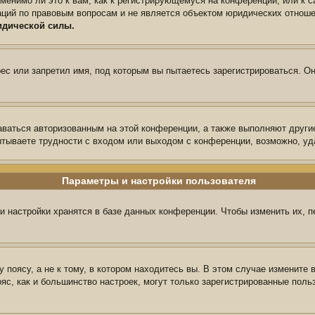
менимо ли это к вам, как к регистрирующемуся на конференции, или к 
аций по правовым вопросам и не является объектом юридических отноше
идической силы.
с или запретил имя, под которым вы пытаетесь зарегистрироваться. Он
аваться авторизованным на этой конференции, а также выполняют други
тываете трудности с входом или выходом с конференции, возможно, уд
Параметры и настройки пользователя
и настройки хранятся в базе данных конференции. Чтобы изменить их, 
поясу, а не к тому, в котором находитесь вы. В этом случае измените в
пояс, как и большинство настроек, могут только зарегистрированные пол