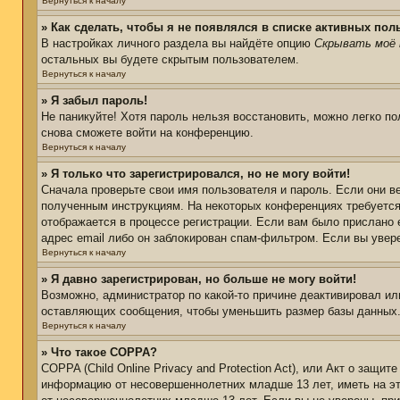
Вернуться к началу
» Как сделать, чтобы я не появлялся в списке активных пол
В настройках личного раздела вы найдёте опцию
Скрывать моё 
остальных вы будете скрытым пользователем.
Вернуться к началу
» Я забыл пароль!
Не паникуйте! Хотя пароль нельзя восстановить, можно легко п
снова сможете войти на конференцию.
Вернуться к началу
» Я только что зарегистрировался, но не могу войти!
Сначала проверьте свои имя пользователя и пароль. Если они в
полученным инструкциям. На некоторых конференциях требуется
отображается в процессе регистрации. Если вам было прислано 
адрес email либо он заблокирован спам-фильтром. Если вы увер
Вернуться к началу
» Я давно зарегистрирован, но больше не могу войти!
Возможно, администратор по какой-то причине деактивировал ил
оставляющих сообщения, чтобы уменьшить размер базы данных. Е
Вернуться к началу
» Что такое COPPA?
COPPA (Child Online Privacy and Protection Act), или Акт о защи
информацию от несовершеннолетних младше 13 лет, иметь на эт