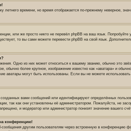
е!
йку летнего времени, но время отображается по-прежнему неверное, зна
нции, или же просто никто не перевёл phpBB на ваш язык. Попробуйте 
уществует, то вы сами можете перевести phpBB на свой язык. Дополнит
м?
жения. Одно из них может относиться к вашему званию, обычно это звёз
ое, обычно более крупное, изображение известно как «аватара» и обычн
 какие аватары могут быть использованы. Если вы не можете использова
 созданных вами сообщений или идентифицируют определённых пользов
ции, так как они установлены её администратором. Пожалуйста, не зас
апрещено, и модератор или администратор понизят значение вашего счё
 на конференцию!
il-сообщения другим пользователям через встроенную в конференцию фо