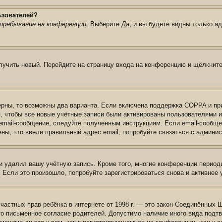
ьзователей?
пребывание на конференции
. Выберите
Да
, и вы будете видны только а
олучить новый. Перейдите на страницу входа на конференцию и щёлкнит
ерны, то возможны два варианта. Если включена поддержка COPPA и при 
, чтобы все новые учётные записи были активированы пользователями 
email-сообщение, следуйте полученным инструкциям. Если email-сообще
ены, что ввели правильный адрес email, попробуйте связаться с админи
и удалил вашу учётную запись. Кроме того, многие конференции перио
сли это произошло, попробуйте зарегистрироваться снова и активнее у
те частных прав ребёнка в интернете от 1998 г. — это закон Соединённых
о письменное согласие родителей. Допустимо наличие иного вида подт