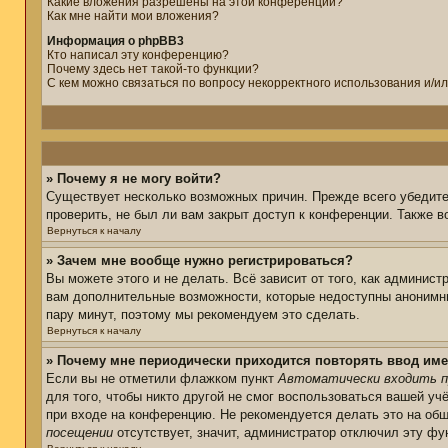
Какие вложения разрешены на этой конференции?
Как мне найти мои вложения?
Информация о phpBB3
Кто написал эту конференцию?
Почему здесь нет такой-то функции?
С кем можно связаться по вопросу некорректного использования и/и
» Почему я не могу войти?
Существует несколько возможных причин. Прежде всего убедите
проверить, не был ли вам закрыт доступ к конференции. Также 
Вернуться к началу
» Зачем мне вообще нужно регистрироваться?
Вы можете этого и не делать. Всё зависит от того, как админис
вам дополнительные возможности, которые недоступны анонимным
пару минут, поэтому мы рекомендуем это сделать.
Вернуться к началу
» Почему мне периодически приходится повторять ввод име
Если вы не отметили флажком пункт
Автоматически входить п
для того, чтобы никто другой не смог воспользоваться вашей уч
при входе на конференцию. Не рекомендуется делать это на общ
посещении
отсутствует, значит, администратор отключил эту фу