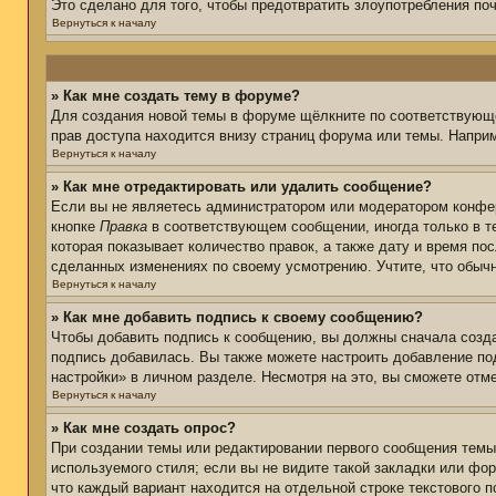
Это сделано для того, чтобы предотвратить злоупотребления п
Вернуться к началу
» Как мне создать тему в форуме?
Для создания новой темы в форуме щёлкните по соответствующе
прав доступа находится внизу страниц форума или темы. Наприм
Вернуться к началу
» Как мне отредактировать или удалить сообщение?
Если вы не являетесь администратором или модератором конфер
кнопке
Правка
в соответствующем сообщении, иногда только в те
которая показывает количество правок, а также дату и время по
сделанных изменениях по своему усмотрению. Учтите, что обычн
Вернуться к началу
» Как мне добавить подпись к своему сообщению?
Чтобы добавить подпись к сообщению, вы должны сначала созда
подпись добавилась. Вы также можете настроить добавление п
настройки» в личном разделе. Несмотря на это, вы сможете от
Вернуться к началу
» Как мне создать опрос?
При создании темы или редактировании первого сообщения тем
используемого стиля; если вы не видите такой закладки или фор
что каждый вариант находится на отдельной строке текстового 