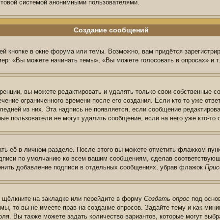
очтовой системой анонимными пользователями.
Создание сообщений
й кнопке в окне форума или темы. Возможно, вам придётся зарегистри
ер: «Вы можете начинать темы», «Вы можете голосовать в опросах» и т.
енции, вы можете редактировать и удалять только свои собственные с
чение ограниченного времени после его создания. Если кто-то уже отве
следней из них. Эта надпись не появляется, если сообщение редактиров
ые пользователи не могут удалить сообщение, если на него уже кто-то 
ть её в личном разделе. После этого вы можете отметить флажком пун
одписи по умолчанию ко всем вашим сообщениям, сделав соответствую
менить добавление подписи в отдельных сообщениях, убрав флажок
Прис
ы щёлкните на закладке или перейдите в форму
Создать опрос
под основ
мы, то вы не имеете прав на создание опросов. Задайте тему и как ми
поля. Вы также можете задать количество вариантов, которые могут выб