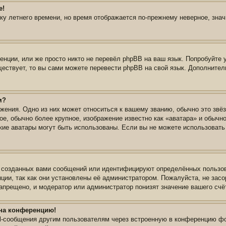
е!
йку летнего времени, но время отображается по-прежнему неверное, зна
нции, или же просто никто не перевёл phpBB на ваш язык. Попробуйте 
уществует, то вы сами можете перевести phpBB на свой язык. Дополнит
м?
жения. Одно из них может относиться к вашему званию, обычно это звёз
ое, обычно более крупное, изображение известно как «аватара» и обычн
 какие аватары могут быть использованы. Если вы не можете использова
 созданных вами сообщений или идентифицируют определённых пользов
ции, так как они установлены её администратором. Пожалуйста, не зас
апрещено, и модератор или администратор понизят значение вашего счё
 на конференцию!
il-сообщения другим пользователям через встроенную в конференцию фо