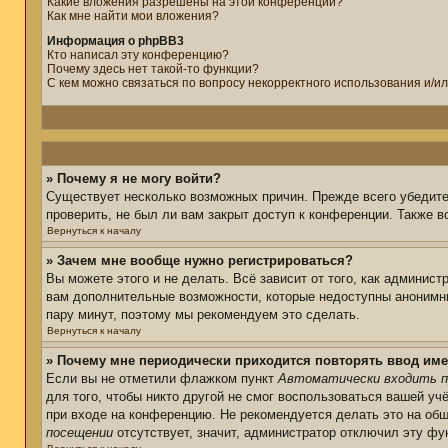
Какие вложения разрешены на этой конференции?
Как мне найти мои вложения?
Информация о phpBB3
Кто написал эту конференцию?
Почему здесь нет такой-то функции?
С кем можно связаться по вопросу некорректного использования и/и
» Почему я не могу войти?
Существует несколько возможных причин. Прежде всего убедите
проверить, не был ли вам закрыт доступ к конференции. Также 
Вернуться к началу
» Зачем мне вообще нужно регистрироваться?
Вы можете этого и не делать. Всё зависит от того, как админис
вам дополнительные возможности, которые недоступны анонимным
пару минут, поэтому мы рекомендуем это сделать.
Вернуться к началу
» Почему мне периодически приходится повторять ввод име
Если вы не отметили флажком пункт
Автоматически входить п
для того, чтобы никто другой не смог воспользоваться вашей уч
при входе на конференцию. Не рекомендуется делать это на общ
посещении
отсутствует, значит, администратор отключил эту фу