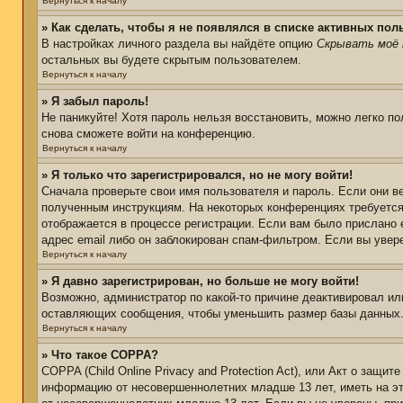
Вернуться к началу
» Как сделать, чтобы я не появлялся в списке активных пол
В настройках личного раздела вы найдёте опцию
Скрывать моё 
остальных вы будете скрытым пользователем.
Вернуться к началу
» Я забыл пароль!
Не паникуйте! Хотя пароль нельзя восстановить, можно легко п
снова сможете войти на конференцию.
Вернуться к началу
» Я только что зарегистрировался, но не могу войти!
Сначала проверьте свои имя пользователя и пароль. Если они в
полученным инструкциям. На некоторых конференциях требуется
отображается в процессе регистрации. Если вам было прислано 
адрес email либо он заблокирован спам-фильтром. Если вы увер
Вернуться к началу
» Я давно зарегистрирован, но больше не могу войти!
Возможно, администратор по какой-то причине деактивировал ил
оставляющих сообщения, чтобы уменьшить размер базы данных. Е
Вернуться к началу
» Что такое COPPA?
COPPA (Child Online Privacy and Protection Act), или Акт о защи
информацию от несовершеннолетних младше 13 лет, иметь на эт