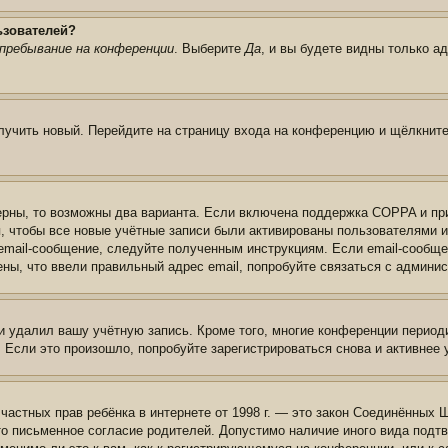
ьзователей?
пребывание на конференции
. Выберите
Да
, и вы будете видны только а
олучить новый. Перейдите на страницу входа на конференцию и щёлкнит
ерны, то возможны два варианта. Если включена поддержка COPPA и при 
, чтобы все новые учётные записи были активированы пользователями 
email-сообщение, следуйте полученным инструкциям. Если email-сообще
ены, что ввели правильный адрес email, попробуйте связаться с админи
и удалил вашу учётную запись. Кроме того, многие конференции перио
сли это произошло, попробуйте зарегистрироваться снова и активнее у
те частных прав ребёнка в интернете от 1998 г. — это закон Соединённых
о письменное согласие родителей. Допустимо наличие иного вида подт