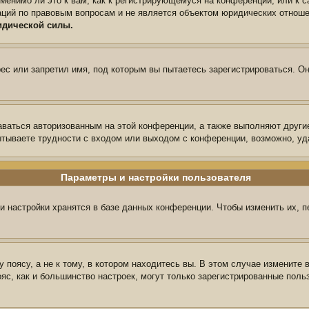
менимо ли это к вам, как к регистрирующемуся на конференции, или к 
аций по правовым вопросам и не является объектом юридических отноше
идической силы.
с или запретил имя, под которым вы пытаетесь зарегистрироваться. Он
аваться авторизованным на этой конференции, а также выполняют други
тываете трудности с входом или выходом с конференции, возможно, уд
Параметры и настройки пользователя
и настройки хранятся в базе данных конференции. Чтобы изменить их, 
поясу, а не к тому, в котором находитесь вы. В этом случае измените в
пояс, как и большинство настроек, могут только зарегистрированные пол