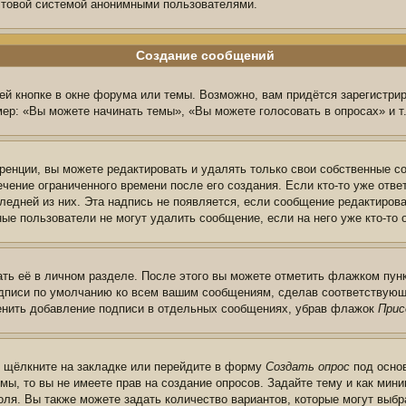
очтовой системой анонимными пользователями.
Создание сообщений
й кнопке в окне форума или темы. Возможно, вам придётся зарегистри
ер: «Вы можете начинать темы», «Вы можете голосовать в опросах» и т.
енции, вы можете редактировать и удалять только свои собственные с
чение ограниченного времени после его создания. Если кто-то уже отве
следней из них. Эта надпись не появляется, если сообщение редактиров
ые пользователи не могут удалить сообщение, если на него уже кто-то 
ть её в личном разделе. После этого вы можете отметить флажком пун
одписи по умолчанию ко всем вашим сообщениям, сделав соответствую
менить добавление подписи в отдельных сообщениях, убрав флажок
Прис
ы щёлкните на закладке или перейдите в форму
Создать опрос
под основ
мы, то вы не имеете прав на создание опросов. Задайте тему и как ми
поля. Вы также можете задать количество вариантов, которые могут выб