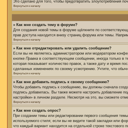
Это сделано для того, чтобы предотвратить злоупотребления п
Вернуться к началу
» Как мне создать тему в форуме?
Для создания новой темы в форуме щёлкните по соответствующе
прав доступа находится внизу страниц форума или темы. Наприм
Вернуться к началу
» Как мне отредактировать или удалить сообщение?
Если вы не являетесь администратором или модератором конфер
кнопке
Правка
в соответствующем сообщении, иногда только в те
которая показывает количество правок, а также дату и время по
сделанных изменениях по своему усмотрению. Учтите, что обычн
Вернуться к началу
» Как мне добавить подпись к своему сообщению?
Чтобы добавить подпись к сообщению, вы должны сначала созда
подпись добавилась. Вы также можете настроить добавление п
настройки» в личном разделе. Несмотря на это, вы сможете от
Вернуться к началу
» Как мне создать опрос?
При создании темы или редактировании первого сообщения тем
используемого стиля; если вы не видите такой закладки или фор
что каждый вариант находится на отдельной строке текстового 