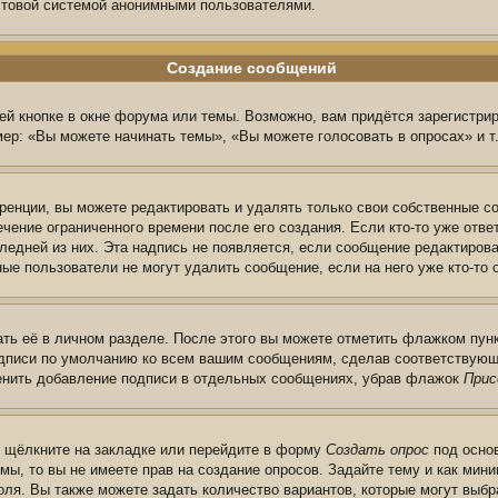
очтовой системой анонимными пользователями.
Создание сообщений
й кнопке в окне форума или темы. Возможно, вам придётся зарегистри
ер: «Вы можете начинать темы», «Вы можете голосовать в опросах» и т.
енции, вы можете редактировать и удалять только свои собственные с
чение ограниченного времени после его создания. Если кто-то уже отве
следней из них. Эта надпись не появляется, если сообщение редактиров
ые пользователи не могут удалить сообщение, если на него уже кто-то 
ть её в личном разделе. После этого вы можете отметить флажком пун
одписи по умолчанию ко всем вашим сообщениям, сделав соответствую
менить добавление подписи в отдельных сообщениях, убрав флажок
Прис
ы щёлкните на закладке или перейдите в форму
Создать опрос
под основ
мы, то вы не имеете прав на создание опросов. Задайте тему и как ми
поля. Вы также можете задать количество вариантов, которые могут выб