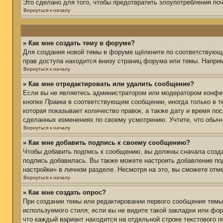
Это сделано для того, чтобы предотвратить злоупотребления п
Вернуться к началу
» Как мне создать тему в форуме?
Для создания новой темы в форуме щёлкните по соответствующе
прав доступа находится внизу страниц форума или темы. Наприм
Вернуться к началу
» Как мне отредактировать или удалить сообщение?
Если вы не являетесь администратором или модератором конфер
кнопке
Правка
в соответствующем сообщении, иногда только в те
которая показывает количество правок, а также дату и время по
сделанных изменениях по своему усмотрению. Учтите, что обычн
Вернуться к началу
» Как мне добавить подпись к своему сообщению?
Чтобы добавить подпись к сообщению, вы должны сначала созда
подпись добавилась. Вы также можете настроить добавление п
настройки» в личном разделе. Несмотря на это, вы сможете от
Вернуться к началу
» Как мне создать опрос?
При создании темы или редактировании первого сообщения тем
используемого стиля; если вы не видите такой закладки или фор
что каждый вариант находится на отдельной строке текстового 