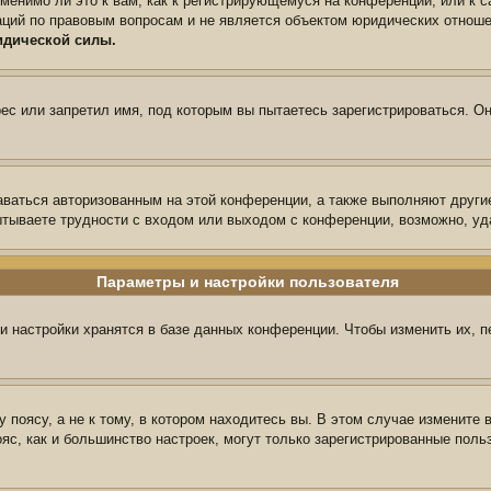
менимо ли это к вам, как к регистрирующемуся на конференции, или к 
аций по правовым вопросам и не является объектом юридических отноше
идической силы.
с или запретил имя, под которым вы пытаетесь зарегистрироваться. Он
аваться авторизованным на этой конференции, а также выполняют други
тываете трудности с входом или выходом с конференции, возможно, уд
Параметры и настройки пользователя
и настройки хранятся в базе данных конференции. Чтобы изменить их, 
поясу, а не к тому, в котором находитесь вы. В этом случае измените в
пояс, как и большинство настроек, могут только зарегистрированные пол