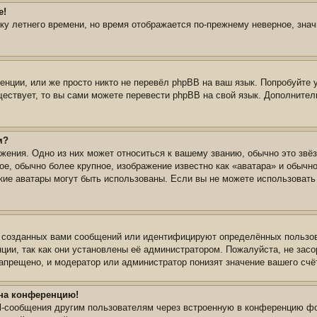
е!
йку летнего времени, но время отображается по-прежнему неверное, зна
нции, или же просто никто не перевёл phpBB на ваш язык. Попробуйте 
уществует, то вы сами можете перевести phpBB на свой язык. Дополнит
м?
жения. Одно из них может относиться к вашему званию, обычно это звёз
ое, обычно более крупное, изображение известно как «аватара» и обычн
 какие аватары могут быть использованы. Если вы не можете использова
 созданных вами сообщений или идентифицируют определённых пользов
ции, так как они установлены её администратором. Пожалуйста, не зас
апрещено, и модератор или администратор понизят значение вашего счё
 на конференцию!
il-сообщения другим пользователям через встроенную в конференцию фо