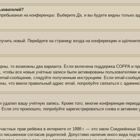
ьзователей?
пребывание на конференции
. Выберите
Да
, и вы будете видны только а
олучить новый. Перейдите на страницу входа на конференцию и щёлкнит
ерны, то возможны два варианта. Если включена поддержка COPPA и при 
, чтобы все новые учётные записи были активированы пользователями 
email-сообщение, следуйте полученным инструкциям. Если email-сообще
ены, что ввели правильный адрес email, попробуйте связаться с админи
и удалил вашу учётную запись. Кроме того, многие конференции перио
сли это произошло, попробуйте зарегистрироваться снова и активнее у
те частных прав ребёнка в интернете от 1998 г. — это закон Соединённых
о письменное согласие родителей. Допустимо наличие иного вида подт