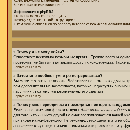
Какие вложения разрешены на этой конференции?
Как мне найти мои вложения?
Информация о phpBB3
Кто написал эту конференцию?
Почему здесь нет такой-то функции?
С кем можно связаться по вопросу некорректного использования и/и
» Почему я не могу войти?
Существует несколько возможных причин. Прежде всего убедите
проверить, не был ли вам закрыт доступ к конференции. Также 
Вернуться к началу
» Зачем мне вообще нужно регистрироваться?
Вы можете этого и не делать. Всё зависит от того, как админис
вам дополнительные возможности, которые недоступны анонимным
пару минут, поэтому мы рекомендуем это сделать.
Вернуться к началу
» Почему мне периодически приходится повторять ввод име
Если вы не отметили флажком пункт
Автоматически входить п
для того, чтобы никто другой не смог воспользоваться вашей уч
при входе на конференцию. Не рекомендуется делать это на общ
посещении
отсутствует, значит, администратор отключил эту фу