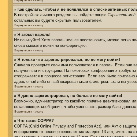
Вернуться к началу
» Как сделать, чтобы я не появлялся в списке активных пол
В настройках личного раздела вы найдёте опцию
Скрывать моё 
остальных вы будете скрытым пользователем.
Вернуться к началу
» Я забыл пароль!
Не паникуйте! Хотя пароль нельзя восстановить, можно легко п
снова сможете войти на конференцию.
Вернуться к началу
» Я только что зарегистрировался, но не могу войти!
Сначала проверьте свои имя пользователя и пароль. Если они в
полученным инструкциям. На некоторых конференциях требуется
отображается в процессе регистрации. Если вам было прислано 
адрес email либо он заблокирован спам-фильтром. Если вы увер
Вернуться к началу
» Я давно зарегистрирован, но больше не могу войти!
Возможно, администратор по какой-то причине деактивировал ил
оставляющих сообщения, чтобы уменьшить размер базы данных. Е
Вернуться к началу
» Что такое COPPA?
COPPA (Child Online Privacy and Protection Act), или Акт о защи
информацию от несовершеннолетних младше 13 лет, иметь на эт