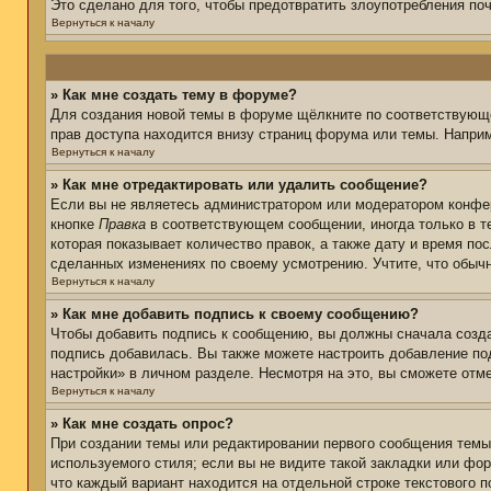
Это сделано для того, чтобы предотвратить злоупотребления п
Вернуться к началу
» Как мне создать тему в форуме?
Для создания новой темы в форуме щёлкните по соответствующе
прав доступа находится внизу страниц форума или темы. Наприм
Вернуться к началу
» Как мне отредактировать или удалить сообщение?
Если вы не являетесь администратором или модератором конфер
кнопке
Правка
в соответствующем сообщении, иногда только в те
которая показывает количество правок, а также дату и время по
сделанных изменениях по своему усмотрению. Учтите, что обычн
Вернуться к началу
» Как мне добавить подпись к своему сообщению?
Чтобы добавить подпись к сообщению, вы должны сначала созда
подпись добавилась. Вы также можете настроить добавление п
настройки» в личном разделе. Несмотря на это, вы сможете от
Вернуться к началу
» Как мне создать опрос?
При создании темы или редактировании первого сообщения тем
используемого стиля; если вы не видите такой закладки или фор
что каждый вариант находится на отдельной строке текстового 