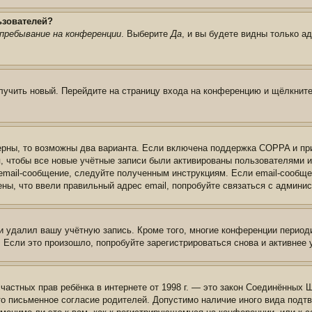
ьзователей?
пребывание на конференции
. Выберите
Да
, и вы будете видны только а
олучить новый. Перейдите на страницу входа на конференцию и щёлкнит
ерны, то возможны два варианта. Если включена поддержка COPPA и при 
, чтобы все новые учётные записи были активированы пользователями 
email-сообщение, следуйте полученным инструкциям. Если email-сообще
ены, что ввели правильный адрес email, попробуйте связаться с админи
и удалил вашу учётную запись. Кроме того, многие конференции перио
сли это произошло, попробуйте зарегистрироваться снова и активнее у
те частных прав ребёнка в интернете от 1998 г. — это закон Соединённых
о письменное согласие родителей. Допустимо наличие иного вида подт