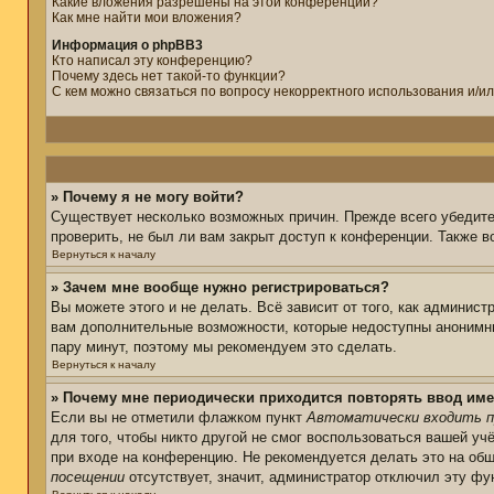
Какие вложения разрешены на этой конференции?
Как мне найти мои вложения?
Информация о phpBB3
Кто написал эту конференцию?
Почему здесь нет такой-то функции?
С кем можно связаться по вопросу некорректного использования и/и
» Почему я не могу войти?
Существует несколько возможных причин. Прежде всего убедите
проверить, не был ли вам закрыт доступ к конференции. Также 
Вернуться к началу
» Зачем мне вообще нужно регистрироваться?
Вы можете этого и не делать. Всё зависит от того, как админис
вам дополнительные возможности, которые недоступны анонимным
пару минут, поэтому мы рекомендуем это сделать.
Вернуться к началу
» Почему мне периодически приходится повторять ввод име
Если вы не отметили флажком пункт
Автоматически входить п
для того, чтобы никто другой не смог воспользоваться вашей уч
при входе на конференцию. Не рекомендуется делать это на общ
посещении
отсутствует, значит, администратор отключил эту фу