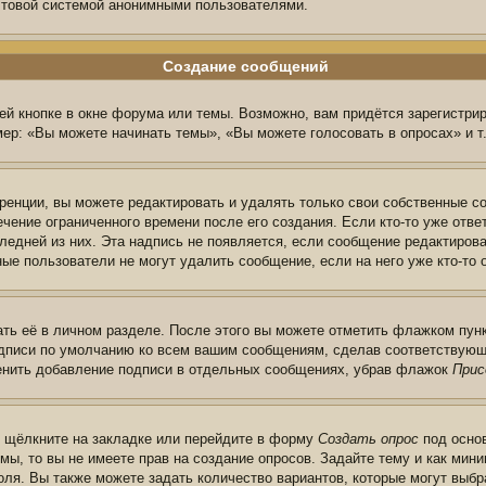
очтовой системой анонимными пользователями.
Создание сообщений
й кнопке в окне форума или темы. Возможно, вам придётся зарегистри
ер: «Вы можете начинать темы», «Вы можете голосовать в опросах» и т.
енции, вы можете редактировать и удалять только свои собственные с
чение ограниченного времени после его создания. Если кто-то уже отве
следней из них. Эта надпись не появляется, если сообщение редактиров
ые пользователи не могут удалить сообщение, если на него уже кто-то 
ть её в личном разделе. После этого вы можете отметить флажком пун
одписи по умолчанию ко всем вашим сообщениям, сделав соответствую
менить добавление подписи в отдельных сообщениях, убрав флажок
Прис
ы щёлкните на закладке или перейдите в форму
Создать опрос
под основ
мы, то вы не имеете прав на создание опросов. Задайте тему и как ми
поля. Вы также можете задать количество вариантов, которые могут выб