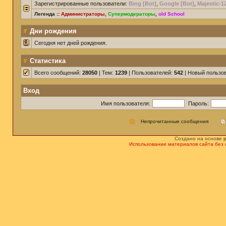
Зарегистрированные пользователи:
Bing [Bot]
,
Google [Bot]
,
Majestic-1
Легенда ::
Администраторы
,
Супермодераторы
,
old School
Дни рождения
Сегодня нет дней рождения.
Статистика
Всего сообщений:
28050
| Тем:
1239
| Пользователей:
542
| Новый пользо
Вход
Имя пользователя:
Пароль:
Непрочитанные сообщения
Создано на основе
Использование материалов сайта без 