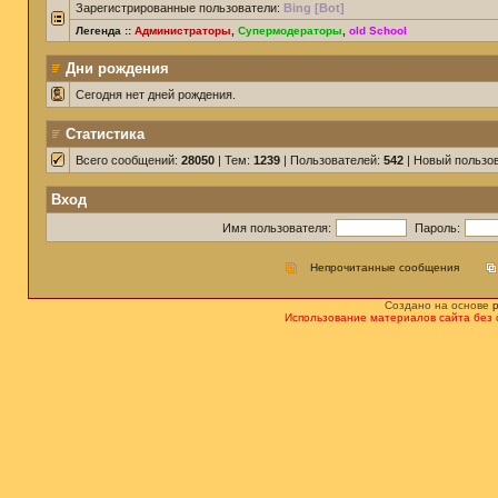
Зарегистрированные пользователи:
Bing [Bot]
Легенда ::
Администраторы
,
Супермодераторы
,
old School
Дни рождения
Сегодня нет дней рождения.
Статистика
Всего сообщений:
28050
| Тем:
1239
| Пользователей:
542
| Новый пользо
Вход
Имя пользователя:
Пароль:
Непрочитанные сообщения
Создано на основе
Использование материалов сайта без 