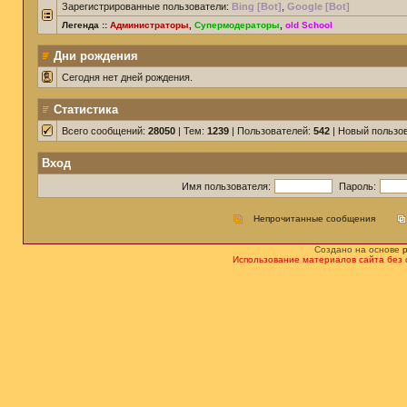
Зарегистрированные пользователи:
Bing [Bot]
,
Google [Bot]
Легенда ::
Администраторы
,
Супермодераторы
,
old School
Дни рождения
Сегодня нет дней рождения.
Статистика
Всего сообщений:
28050
| Тем:
1239
| Пользователей:
542
| Новый пользо
Вход
Имя пользователя:
Пароль:
Непрочитанные сообщения
Создано на основе
Использование материалов сайта без 