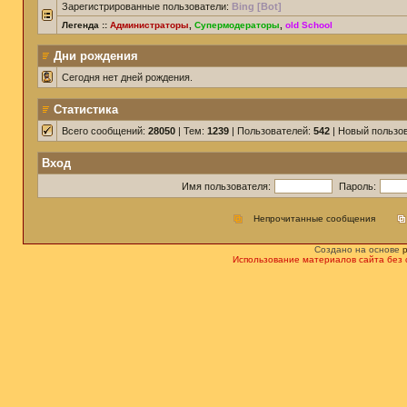
Зарегистрированные пользователи:
Bing [Bot]
Легенда ::
Администраторы
,
Супермодераторы
,
old School
Дни рождения
Сегодня нет дней рождения.
Статистика
Всего сообщений:
28050
| Тем:
1239
| Пользователей:
542
| Новый пользо
Вход
Имя пользователя:
Пароль:
Непрочитанные сообщения
Создано на основе
Использование материалов сайта без 