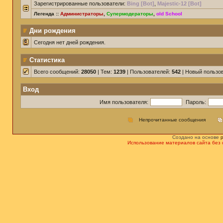
Зарегистрированные пользователи:
Bing [Bot]
,
Majestic-12 [Bot]
Легенда ::
Администраторы
,
Супермодераторы
,
old School
Дни рождения
Сегодня нет дней рождения.
Статистика
Всего сообщений:
28050
| Тем:
1239
| Пользователей:
542
| Новый пользо
Вход
Имя пользователя:
Пароль:
Непрочитанные сообщения
Создано на основе
Использование материалов сайта без 