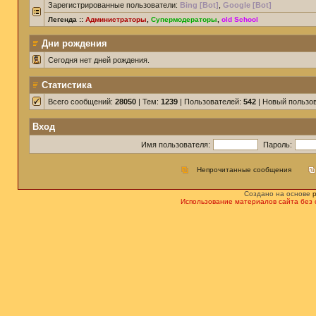
Зарегистрированные пользователи:
Bing [Bot]
,
Google [Bot]
Легенда ::
Администраторы
,
Супермодераторы
,
old School
Дни рождения
Сегодня нет дней рождения.
Статистика
Всего сообщений:
28050
| Тем:
1239
| Пользователей:
542
| Новый пользо
Вход
Имя пользователя:
Пароль:
Непрочитанные сообщения
Создано на основе
Использование материалов сайта без 