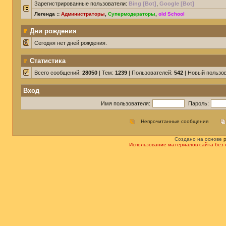
Зарегистрированные пользователи:
Bing [Bot]
,
Google [Bot]
Легенда ::
Администраторы
,
Супермодераторы
,
old School
Дни рождения
Сегодня нет дней рождения.
Статистика
Всего сообщений:
28050
| Тем:
1239
| Пользователей:
542
| Новый пользо
Вход
Имя пользователя:
Пароль:
Непрочитанные сообщения
Создано на основе
Использование материалов сайта без 