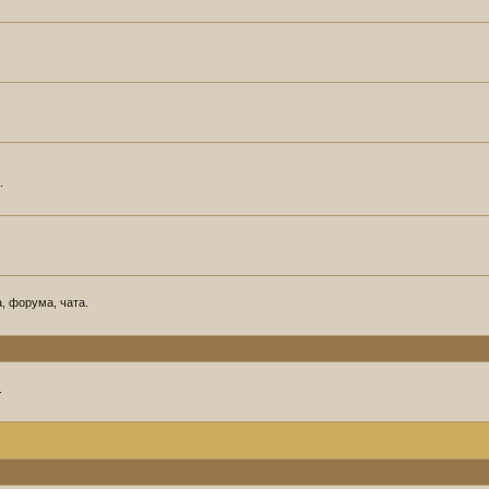
.
, форума, чата.
.