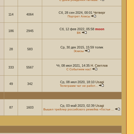
Сб, 28 сен 2024, 00:01
Четверг
114
4064
Портрет Алисы
Сб, 12 фев 2022, 05:58
moon
186
2945
ВК
Ср, 30 дек 2015, 15:59 толик
28
583
Эскизы
Чт, 08 июл 2021, 14:35
Н. Светлов
333
5567
С Событием нас!
Ср, 08 июл 2020, 18:10
Usagi
49
342
Телеграмм чат не работ...
Ср, 03 май 2023, 02:39
Usagi
87
1603
Вышел трейлер российского ремейка «Гостьи ...