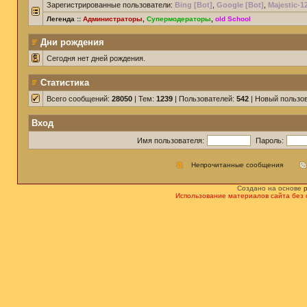
Зарегистрированные пользователи:
Bing [Bot]
,
Google [Bot]
,
Majestic-1
Легенда ::
Администраторы
,
Супермодераторы
,
old School
Дни рождения
Сегодня нет дней рождения.
Статистика
Всего сообщений:
28050
| Тем:
1239
| Пользователей:
542
| Новый пользо
Вход
Имя пользователя:
Пароль:
Непрочитанные сообщения
Создано на основе
Использование материалов сайта без 