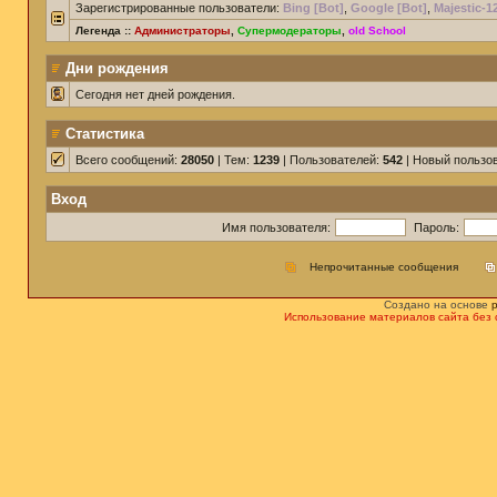
Зарегистрированные пользователи:
Bing [Bot]
,
Google [Bot]
,
Majestic-1
Легенда ::
Администраторы
,
Супермодераторы
,
old School
Дни рождения
Сегодня нет дней рождения.
Статистика
Всего сообщений:
28050
| Тем:
1239
| Пользователей:
542
| Новый пользо
Вход
Имя пользователя:
Пароль:
Непрочитанные сообщения
Создано на основе
Использование материалов сайта без 