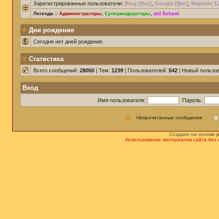
Зарегистрированные пользователи:
Bing [Bot]
,
Google [Bot]
,
Majestic-1
Легенда ::
Администраторы
,
Супермодераторы
,
old School
Дни рождения
Сегодня нет дней рождения.
Статистика
Всего сообщений:
28050
| Тем:
1239
| Пользователей:
542
| Новый пользо
Вход
Имя пользователя:
Пароль:
Непрочитанные сообщения
Создано на основе
Использование материалов сайта без 