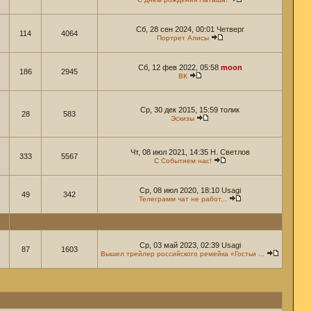
Сб, 28 сен 2024, 00:01
Четверг
114
4064
Портрет Алисы
Сб, 12 фев 2022, 05:58
moon
186
2945
ВК
Ср, 30 дек 2015, 15:59 толик
28
583
Эскизы
Чт, 08 июл 2021, 14:35
Н. Светлов
333
5567
С Событием нас!
Ср, 08 июл 2020, 18:10
Usagi
49
342
Телеграмм чат не работ...
Ср, 03 май 2023, 02:39
Usagi
87
1603
Вышел трейлер российского ремейка «Гостьи ...