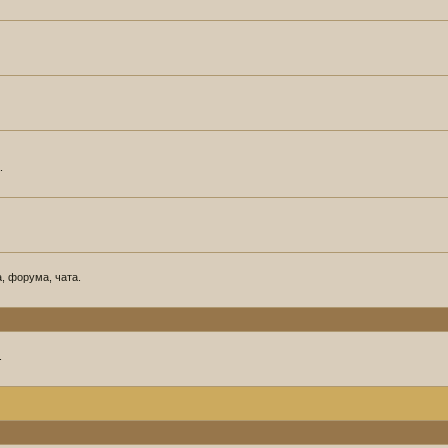
.
, форума, чата.
.