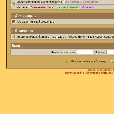
Зарегистрированные пользователи:
Bing [Bot]
,
Google [Bot]
Легенда ::
Администраторы
,
Супермодераторы
,
old School
Дни рождения
Сегодня нет дней рождения.
Статистика
Всего сообщений:
28050
| Тем:
1239
| Пользователей:
542
| Новый пользо
Вход
Имя пользователя:
Пароль:
Непрочитанные сообщения
Создано на основе
Использование материалов сайта без 