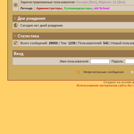
Зарегистрированные пользователи:
Google [Bot]
,
Majestic-12 [Bot]
Легенда ::
Администраторы
,
Супермодераторы
,
old School
Дни рождения
Сегодня нет дней рождения.
Статистика
Всего сообщений:
28050
| Тем:
1239
| Пользователей:
542
| Новый пользо
Вход
Имя пользователя:
Пароль:
Непрочитанные сообщения
Создано на основе
Использование материалов сайта без 