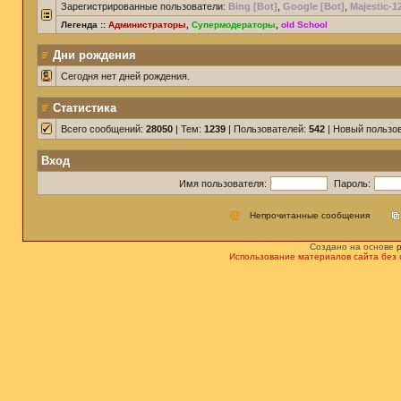
Зарегистрированные пользователи:
Bing [Bot]
,
Google [Bot]
,
Majestic-1
Легенда ::
Администраторы
,
Супермодераторы
,
old School
Дни рождения
Сегодня нет дней рождения.
Статистика
Всего сообщений:
28050
| Тем:
1239
| Пользователей:
542
| Новый пользо
Вход
Имя пользователя:
Пароль:
Непрочитанные сообщения
Создано на основе
Использование материалов сайта без 