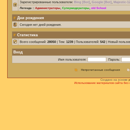
Зарегистрированные пользователи:
Bing [Bot]
,
Google [Bot]
,
Majestic-1
Легенда ::
Администраторы
,
Супермодераторы
,
old School
Дни рождения
Сегодня нет дней рождения.
Статистика
Всего сообщений:
28050
| Тем:
1239
| Пользователей:
542
| Новый пользо
Вход
Имя пользователя:
Пароль:
Непрочитанные сообщения
Создано на основе
Использование материалов сайта без 