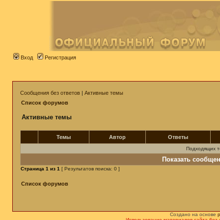
Вход
Регистрация
Сообщения без ответов
|
Активные темы
Список форумов
Активные темы
Темы
Автор
Ответы
Подходящих т
Показать сообщен
Страница
1
из
1
[ Результатов поиска: 0 ]
Список форумов
Создано на основе
Использование материалов сайта без 