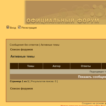
Вход
Регистрация
Сообщения без ответов
|
Активные темы
Список форумов
Активные темы
Темы
Автор
Ответы
Подходящих т
Показать сообщен
Страница
1
из
1
[ Результатов поиска: 0 ]
Список форумов
Создано на основе
Использование материалов сайта без 