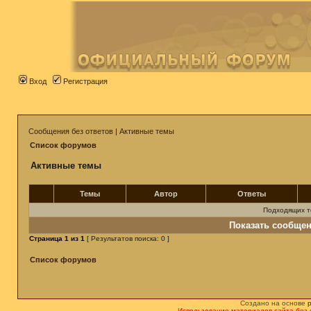
Вход
Регистрация
Сообщения без ответов
|
Активные темы
Список форумов
Активные темы
Темы
Автор
Ответы
Подходящих т
Показать сообщен
Страница
1
из
1
[ Результатов поиска: 0 ]
Список форумов
Создано на основе
Использование материалов сайта без 