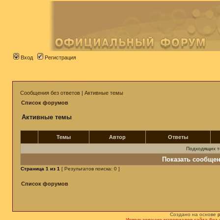
Вход
Регистрация
Сообщения без ответов
|
Активные темы
Список форумов
Активные темы
Темы
Автор
Ответы
Подходящих т
Показать сообщен
Страница
1
из
1
[ Результатов поиска: 0 ]
Список форумов
Создано на основе
Использование материалов сайта без 