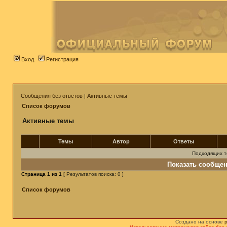
Вход
Регистрация
Сообщения без ответов
|
Активные темы
Список форумов
Активные темы
Темы
Автор
Ответы
Подходящих т
Показать сообщен
Страница
1
из
1
[ Результатов поиска: 0 ]
Список форумов
Создано на основе