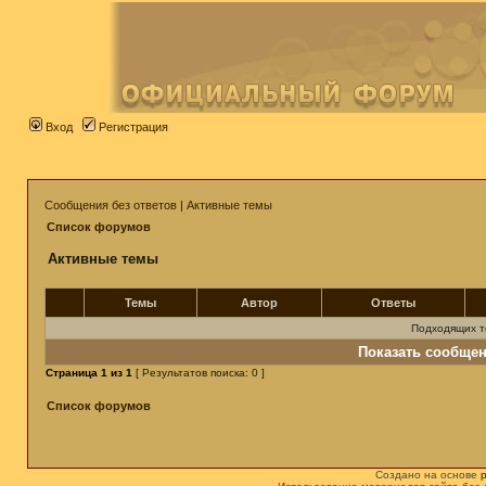
Вход
Регистрация
Сообщения без ответов
|
Активные темы
Список форумов
Активные темы
Темы
Автор
Ответы
Подходящих т
Показать сообщен
Страница
1
из
1
[ Результатов поиска: 0 ]
Список форумов
Создано на основе