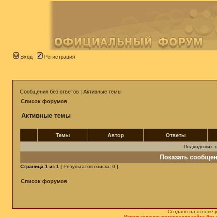
Вход
Регистрация
Сообщения без ответов
|
Активные темы
Список форумов
Активные темы
Темы
Автор
Ответы
Подходящих т
Показать сообщен
Страница
1
из
1
[ Результатов поиска: 0 ]
Список форумов
Создано на основе
Использование материалов сайта без 