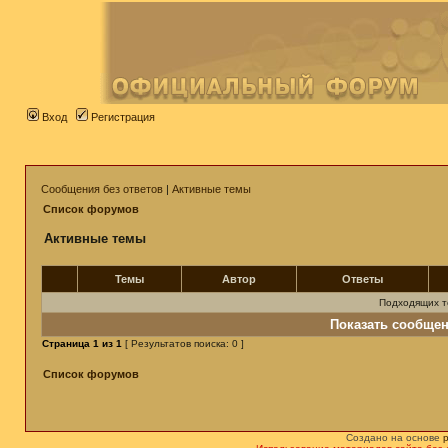
Вход
Регистрация
Сообщения без ответов
|
Активные темы
Список форумов
Активные темы
Темы
Автор
Ответы
Подходящих т
Показать сообщен
Страница
1
из
1
[ Результатов поиска: 0 ]
Список форумов
Создано на основе