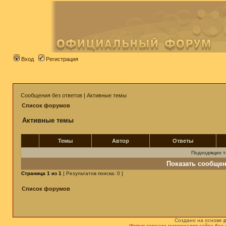
Вход
Регистрация
Сообщения без ответов
|
Активные темы
Список форумов
Активные темы
Темы
Автор
Ответы
Подходящих т
Показать сообщен
Страница
1
из
1
[ Результатов поиска: 0 ]
Список форумов
Создано на основе
Использование материалов сайта без 