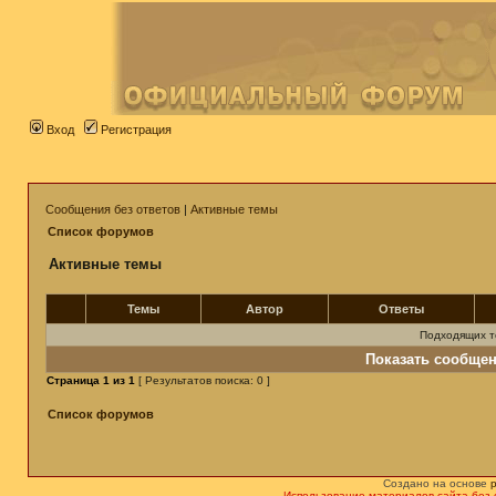
Вход
Регистрация
Сообщения без ответов
|
Активные темы
Список форумов
Активные темы
Темы
Автор
Ответы
Подходящих т
Показать сообщен
Страница
1
из
1
[ Результатов поиска: 0 ]
Список форумов
Создано на основе
Использование материалов сайта без 