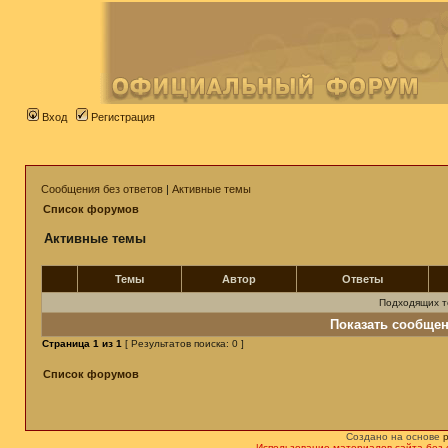
Вход
Регистрация
Сообщения без ответов
|
Активные темы
Список форумов
Активные темы
Темы
Автор
Ответы
Подходящих т
Показать сообщен
Страница
1
из
1
[ Результатов поиска: 0 ]
Список форумов
Создано на основе
Использование материалов сайта без 