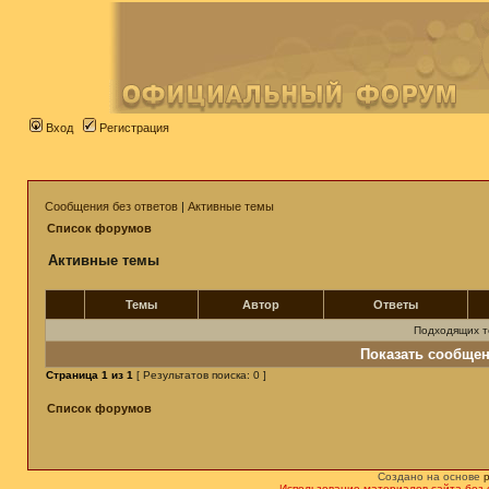
Вход
Регистрация
Сообщения без ответов
|
Активные темы
Список форумов
Активные темы
Темы
Автор
Ответы
Подходящих т
Показать сообщен
Страница
1
из
1
[ Результатов поиска: 0 ]
Список форумов
Создано на основе
Использование материалов сайта без 