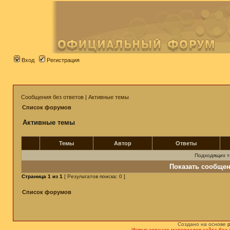
Вход
Регистрация
Сообщения без ответов
|
Активные темы
Список форумов
Активные темы
Темы
Автор
Ответы
Подходящих т
Показать сообщен
Страница
1
из
1
[ Результатов поиска: 0 ]
Список форумов
Создано на основе
Использование материалов сайта без 