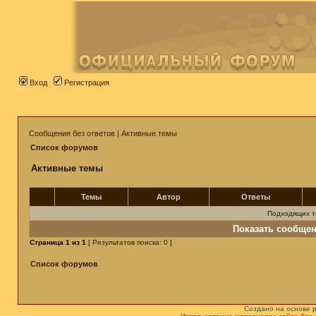
Вход
Регистрация
Сообщения без ответов
|
Активные темы
Список форумов
Активные темы
Темы
Автор
Ответы
Подходящих т
Показать сообщен
Страница
1
из
1
[ Результатов поиска: 0 ]
Список форумов
Создано на основе