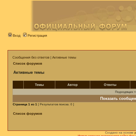
Вход
Регистрация
Сообщения без ответов
|
Активные темы
Список форумов
Активные темы
Темы
Автор
Ответы
Подходящих т
Показать сообщен
Страница
1
из
1
[ Результатов поиска: 0 ]
Список форумов
Создано на основе
Использование материалов сайта без 