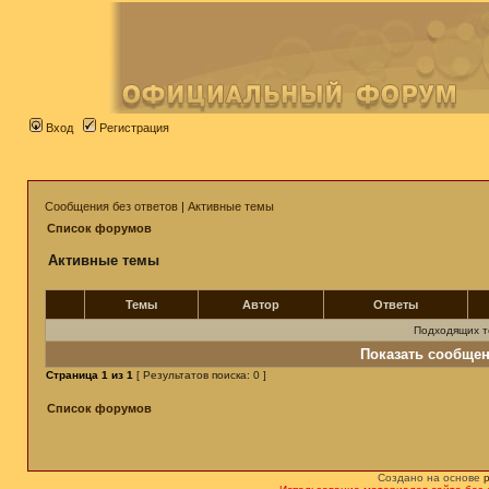
Вход
Регистрация
Сообщения без ответов
|
Активные темы
Список форумов
Активные темы
Темы
Автор
Ответы
Подходящих т
Показать сообщен
Страница
1
из
1
[ Результатов поиска: 0 ]
Список форумов
Создано на основе