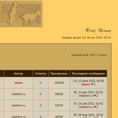
FAQ
Поиск
Текущее время: Сб, 08 авг 2026, 09:24
Часовой пояс: UTC + 3 часа
Автор
Ответы
Просмотры
Последнее сообщение
Сб, 12 фев 2022, 05:58
moon
0
149419
moon
Вт, 14 дек 2021, 03:22
mielofon.ru
0
56938
mielofon.ru
Пт, 16 апр 2021, 02:42
mielofon.ru
0
62070
mielofon.ru
Вт, 09 мар 2021, 23:32
mielofon.ru
0
49284