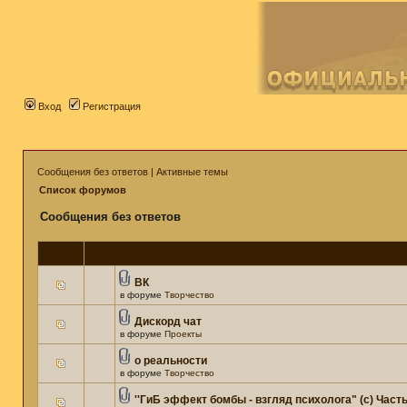
Вход
Регистрация
Сообщения без ответов
|
Активные темы
Список форумов
Сообщения без ответов
ВК
в форуме
Творчество
Дискорд чат
в форуме
Проекты
о реальности
в форуме
Творчество
''ГиБ эффект бомбы - взгляд психолога" (c) Часть