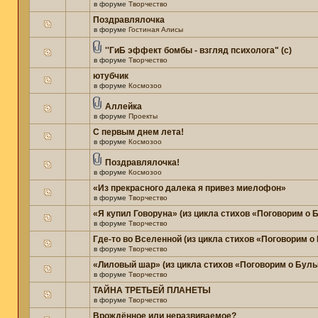
в форуме
Творчество
Поздравлялочка
в форуме
Гостиная Алисы
''ГиБ эффект бомбы - взгляд психолога" (c)
в форуме
Творчество
ютубчик
в форуме
Космозоо
Аллейка
в форуме
Проекты
С первым днем лета!
в форуме
Космозоо
Поздравлялочка!
в форуме
Космозоо
«Из прекрасного далека я привез миелофон»
в форуме
Творчество
«Я купил Говоруна» (из цикла стихов «Поговорим о
в форуме
Творчество
Где-то во Вселенной (из цикла стихов «Поговорим о
в форуме
Творчество
«Лиловый шар» (из цикла стихов «Поговорим о Бул
в форуме
Творчество
ТАЙНА ТРЕТЬЕЙ ПЛАНЕТЫ
в форуме
Творчество
Врождённое или неразвиваемое?