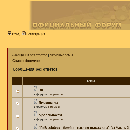
Вход
Регистрация
Сообщения без ответов
|
Активные темы
Список форумов
Сообщения без ответов
Темы
ВК
в форуме
Творчество
Дискорд чат
в форуме
Проекты
о реальности
в форуме
Творчество
''ГиБ эффект бомбы - взгляд психолога" (c) Часть 2