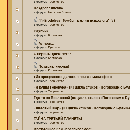
в форуме
Творчество
Поздравлялочка
в форуме
Гостиная Алисы
''ГиБ эффект бомбы - взгляд психолога" (c)
в форуме
Творчество
ютубчик
в форуме
Космозоо
Аллейка
в форуме
Проекты
С первым днем лета!
в форуме
Космозоо
Поздравлялочка!
в форуме
Космозоо
«Из прекрасного далека я привез миелофон»
в форуме
Творчество
«Я купил Говоруна» (из цикла стихов «Поговорим о Бу
в форуме
Творчество
Где-то во Вселенной (из цикла стихов «Поговорим о Б
в форуме
Творчество
«Лиловый шар» (из цикла стихов «Поговорим о Булыче
в форуме
Творчество
ТАЙНА ТРЕТЬЕЙ ПЛАНЕТЫ
в форуме
Творчество
Врождённое или неразвиваемое?