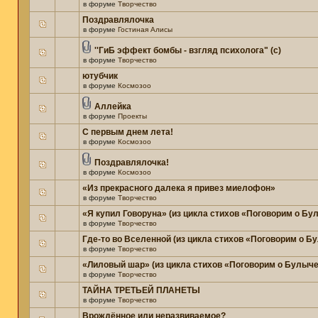
в форуме
Творчество
Поздравлялочка
в форуме
Гостиная Алисы
''ГиБ эффект бомбы - взгляд психолога" (c)
в форуме
Творчество
ютубчик
в форуме
Космозоо
Аллейка
в форуме
Проекты
С первым днем лета!
в форуме
Космозоо
Поздравлялочка!
в форуме
Космозоо
«Из прекрасного далека я привез миелофон»
в форуме
Творчество
«Я купил Говоруна» (из цикла стихов «Поговорим о Бу
в форуме
Творчество
Где-то во Вселенной (из цикла стихов «Поговорим о Б
в форуме
Творчество
«Лиловый шар» (из цикла стихов «Поговорим о Булыче
в форуме
Творчество
ТАЙНА ТРЕТЬЕЙ ПЛАНЕТЫ
в форуме
Творчество
Врождённое или неразвиваемое?