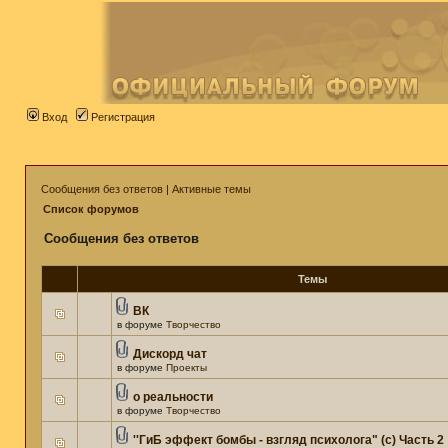
Вход
Регистрация
Сообщения без ответов
|
Активные темы
Список форумов
Сообщения без ответов
Темы
ВК
в форуме
Творчество
Дискорд чат
в форуме
Проекты
о реальности
в форуме
Творчество
''ГиБ эффект бомбы - взгляд психолога" (c) Часть 2