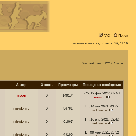
FAQ
Поиск
Текущее время: Чт, 06 авг 2026, 11:16
Часовой пояс: UTC + 3 часа
Автор
Ответы
Просмотры
Последнее сообщение
Сб, 12 фев 2022, 05:58
moon
0
149184
moon
Вт, 14 дек 2021, 03:22
mielofon.ru
0
56781
mielofon.ru
Пт, 16 апр 2021, 02:42
mielofon.ru
0
61967
mielofon.ru
Вт, 09 мар 2021, 23:32
mielofon.ru
0
49196