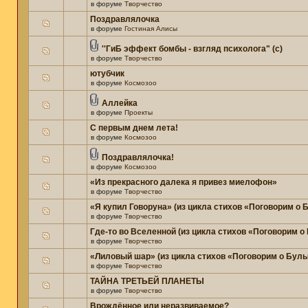
в форуме
Творчество
Поздравлялочка
в форуме
Гостиная Алисы
''ГиБ эффект бомбы - взгляд психолога" (c)
в форуме
Творчество
ютубчик
в форуме
Космозоо
Аллейка
в форуме
Проекты
С первым днем лета!
в форуме
Космозоо
Поздравлялочка!
в форуме
Космозоо
«Из прекрасного далека я привез миелофон»
в форуме
Творчество
«Я купил Говоруна» (из цикла стихов «Поговорим о
в форуме
Творчество
Где-то во Вселенной (из цикла стихов «Поговорим о
в форуме
Творчество
«Лиловый шар» (из цикла стихов «Поговорим о Бул
в форуме
Творчество
ТАЙНА ТРЕТЬЕЙ ПЛАНЕТЫ
в форуме
Творчество
Врождённое или неразвиваемое?