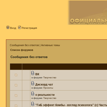
Вход
Регистрация
Сообщения без ответов
|
Активные темы
Список форумов
Сообщения без ответов
ВК
в форуме
Творчество
Дискорд чат
в форуме
Проекты
о реальности
в форуме
Творчество
''ГиБ эффект бомбы - взгляд психолога" (c) Часть