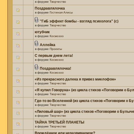
в форуме
Творчество
Поздравлялочка
в форуме
Гостиная Алисы
''ГиБ эффект бомбы - взгляд психолога" (c)
в форуме
Творчество
ютубчик
в форуме
Космозоо
Аллейка
в форуме
Проекты
С первым днем лета!
в форуме
Космозоо
Поздравлялочка!
в форуме
Космозоо
«Из прекрасного далека я привез миелофон»
в форуме
Творчество
«Я купил Говоруна» (из цикла стихов «Поговорим о Бу
в форуме
Творчество
Где-то во Вселенной (из цикла стихов «Поговорим о Б
в форуме
Творчество
«Лиловый шар» (из цикла стихов «Поговорим о Булыче
в форуме
Творчество
ТАЙНА ТРЕТЬЕЙ ПЛАНЕТЫ
в форуме
Творчество
Врождённое или неразвиваемое?