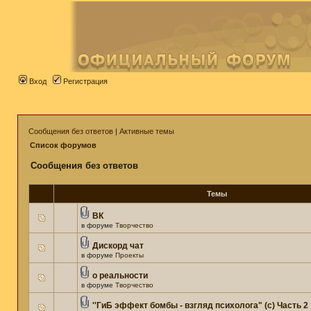
Вход
Регистрация
Сообщения без ответов
|
Активные темы
Список форумов
Сообщения без ответов
Темы
ВК
в форуме
Творчество
Дискорд чат
в форуме
Проекты
о реальности
в форуме
Творчество
''ГиБ эффект бомбы - взгляд психолога" (c) Часть 2