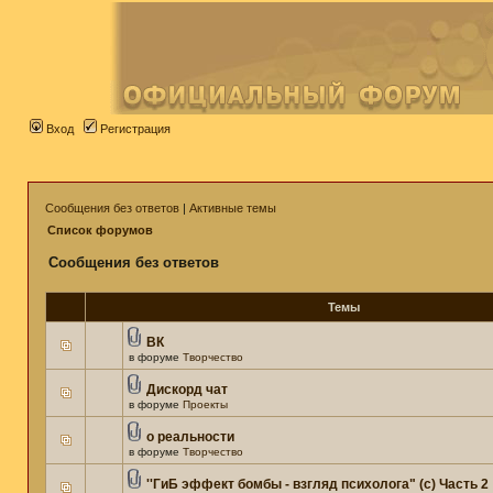
Вход
Регистрация
Сообщения без ответов
|
Активные темы
Список форумов
Сообщения без ответов
Темы
ВК
в форуме
Творчество
Дискорд чат
в форуме
Проекты
о реальности
в форуме
Творчество
''ГиБ эффект бомбы - взгляд психолога" (c) Часть 2