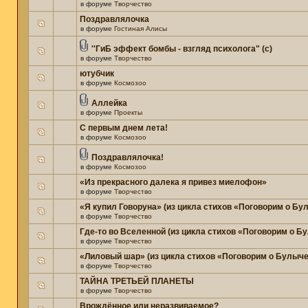
в форуме
Творчество
Поздравлялочка
в форуме
Гостиная Алисы
''ГиБ эффект бомбы - взгляд психолога" (c)
в форуме
Творчество
ютубчик
в форуме
Космозоо
Аллейка
в форуме
Проекты
С первым днем лета!
в форуме
Космозоо
Поздравлялочка!
в форуме
Космозоо
«Из прекрасного далека я привез миелофон»
в форуме
Творчество
«Я купил Говоруна» (из цикла стихов «Поговорим о Бу
в форуме
Творчество
Где-то во Вселенной (из цикла стихов «Поговорим о Б
в форуме
Творчество
«Лиловый шар» (из цикла стихов «Поговорим о Булыче
в форуме
Творчество
ТАЙНА ТРЕТЬЕЙ ПЛАНЕТЫ
в форуме
Творчество
Врождённое или неразвиваемое?