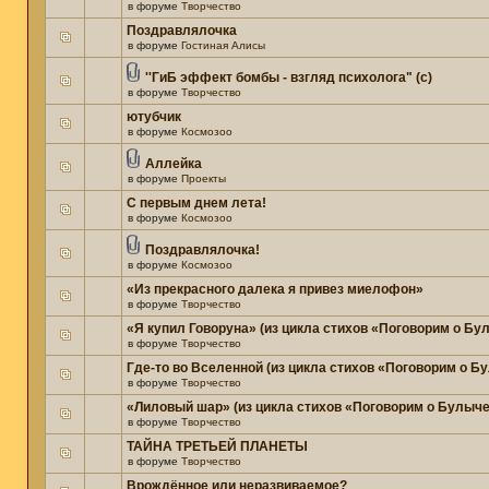
в форуме
Творчество
Поздравлялочка
в форуме
Гостиная Алисы
''ГиБ эффект бомбы - взгляд психолога" (c)
в форуме
Творчество
ютубчик
в форуме
Космозоо
Аллейка
в форуме
Проекты
С первым днем лета!
в форуме
Космозоо
Поздравлялочка!
в форуме
Космозоо
«Из прекрасного далека я привез миелофон»
в форуме
Творчество
«Я купил Говоруна» (из цикла стихов «Поговорим о Бу
в форуме
Творчество
Где-то во Вселенной (из цикла стихов «Поговорим о Б
в форуме
Творчество
«Лиловый шар» (из цикла стихов «Поговорим о Булыче
в форуме
Творчество
ТАЙНА ТРЕТЬЕЙ ПЛАНЕТЫ
в форуме
Творчество
Врождённое или неразвиваемое?