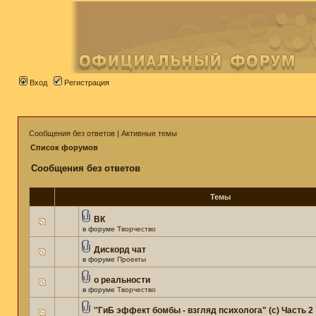
Вход
Регистрация
Сообщения без ответов
|
Активные темы
Список форумов
Сообщения без ответов
Темы
ВК
в форуме
Творчество
Дискорд чат
в форуме
Проекты
о реальности
в форуме
Творчество
''ГиБ эффект бомбы - взгляд психолога" (c) Часть 2